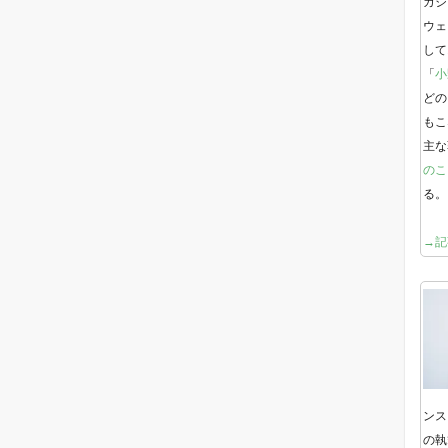
ガジ
ウェ
して
「
小
どの
もこ
主な
のこ
る。
→記
ンス
の執