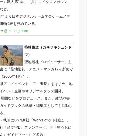
ーム職人第1集」（共にマイクロマガジン
など。
14年より日本デジタルゲーム学会ゲームメデ
SIG代表を務めている。
er:
@m_shigihara
柿崎俊道（カキザキシュンド
ウ）
聖地巡礼プロデューサー。主
書に『聖地巡礼 アニメ・マンガ12ヶ所めぐ
（2005年刊行）。
県アニメイベント「アニ玉祭」をはじめ、地
イベント企画やオリジナルグッズ開発、
B展開などをプロデュース。また、雑誌や書
ガイドブックの執筆・編集者としても活動し
る。
・執筆にBNN新社『Works of ゲド戦記』、
社『頭文字D』ファンブック、同『聖☆おに
ん』ガイドブックなど多数。