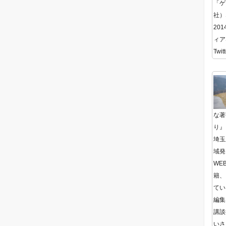
「ゲ
社）
20
ィア
Twitt
な著
り』
埼玉
域発
WE
籍、
てい
編集
講談
いさ