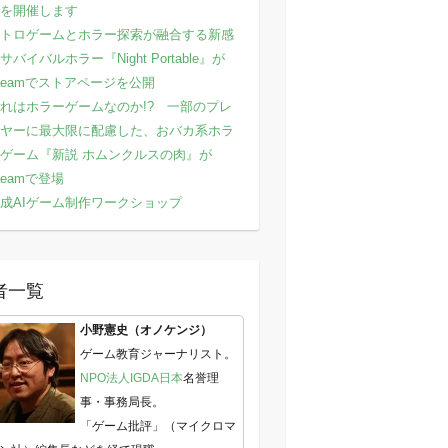
を開催します
トロゲームとホラー探索が融合する新感
サバイバルホラー『Night Portable』が
teamでストアページを公開
れはホラーゲームなのか!? 一部のプレ
ヤーに最大限に配慮した、おバカ系ホラ
ゲーム『新説 ホムンクルスの肉』が
teamで登場
成AIゲーム制作ワークショップ
者一覧
小野憲史（オノケンジ）
ゲーム教育ジャーナリスト。
NPO法人IGDA日本
名誉理
事・事務局長。
「ゲーム批評」（マイクロマ