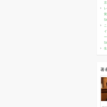
京
レ
覚
S
こ
イ
ー
S
生
著