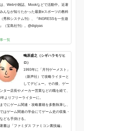
は、Webや雑誌、Mookなどで活動中。近著
みんなが知りたかった最新eスポーツの教科
（秀和システム刊）、『INGRESSを一生遊
』（宝島社刊）。@digiyas
事一覧
鴫原盛之（シギハラモリヒ
ロ）
1993年に「月刊ゲーメスト」
（新声社）で攻略ライターと
してデビュー。その後、ゲー
ンター店長やメーカー営業などの職を経て、
04年よりフリーライターに。
までにゲーム関連・攻略書籍を多数執筆し、
ではゲーム関連の学会にてゲーム史の収集・
なども手掛ける。
著書は「ファミダス ファミコン裏技編」