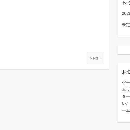
セ
202
未定
Next »
お
ゲー
ムラ
ター
いた
ーム