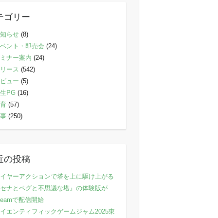
テゴリー
知らせ
(8)
ベント・即売会
(24)
ミナー案内
(24)
リース
(542)
ビュー
(5)
生PG
(16)
育
(57)
事
(250)
近の投稿
イヤーアクションで塔を上に駆け上がる
セナとペグと不思議な塔』の体験版が
teamで配信開始
イエンティフィックゲームジャム2025東