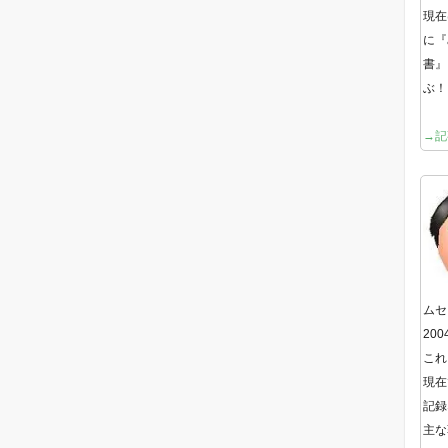
現在
に『
書』
ぶ！
→記
ムセ
20
これ
現在
記録
主な