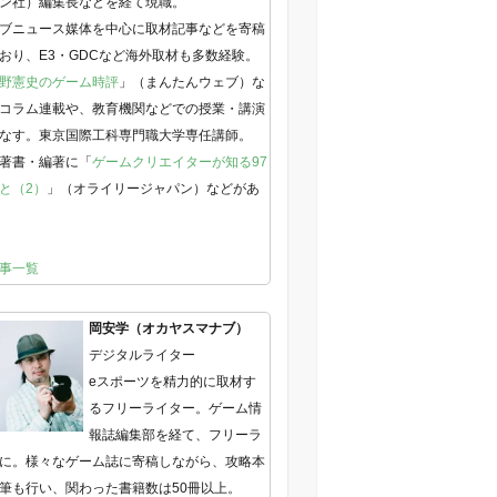
ン社）編集長などを経て現職。
ブニュース媒体を中心に取材記事などを寄稿
おり、E3・GDCなど海外取材も多数経験。
野憲史のゲーム時評
」（まんたんウェブ）な
コラム連載や、教育機関などでの授業・講演
なす。東京国際工科専門職大学専任講師。
著書・編著に「
ゲームクリエイターが知る97
と（2）
」（オライリージャパン）などがあ
事一覧
岡安学（オカヤスマナブ）
デジタルライター
eスポーツを精力的に取材す
るフリーライター。ゲーム情
報誌編集部を経て、フリーラ
に。様々なゲーム誌に寄稿しながら、攻略本
筆も行い、関わった書籍数は50冊以上。