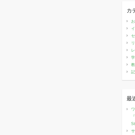
カ
お
イ
セ
リ
レ
学
教
記
最
ワ
『
S
サ