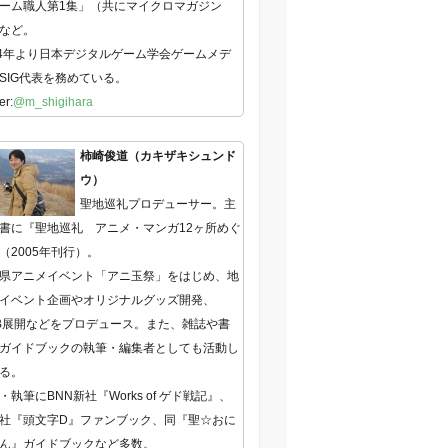
ーム職人第1集」（共にマイクロマガジン
など。
14年より日本デジタルゲーム学会ゲームメデ
SIG代表を務めている。
er:
@m_shigihara
柿崎俊道（カキザキシュンド
ウ）
聖地巡礼プロデューサー。主
書に『聖地巡礼 アニメ・マンガ12ヶ所めぐ
（2005年刊行）。
県アニメイベント「アニ玉祭」をはじめ、地
イベント企画やオリジナルグッズ開発、
B展開などをプロデュース。また、雑誌や書
ガイドブックの執筆・編集者としても活動し
る。
・執筆にBNN新社『Works of ゲド戦記』、
社『頭文字D』ファンブック、同『聖☆おに
ん』ガイドブックなど多数。