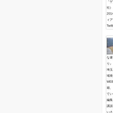
「ゲ
社）
20
ィア
Twitt
な著
り』
埼玉
域発
WE
籍、
てい
編集
講談
いさ