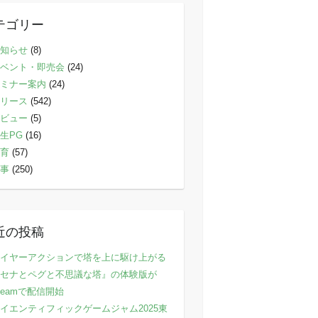
テゴリー
知らせ
(8)
ベント・即売会
(24)
ミナー案内
(24)
リース
(542)
ビュー
(5)
生PG
(16)
育
(57)
事
(250)
近の投稿
イヤーアクションで塔を上に駆け上がる
セナとペグと不思議な塔』の体験版が
teamで配信開始
イエンティフィックゲームジャム2025東