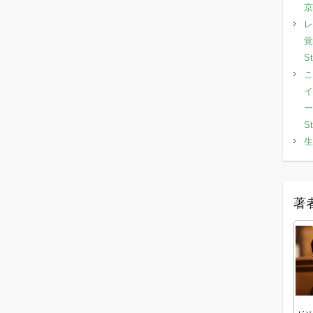
京
レ
覚
S
こ
イ
ー
S
生
著