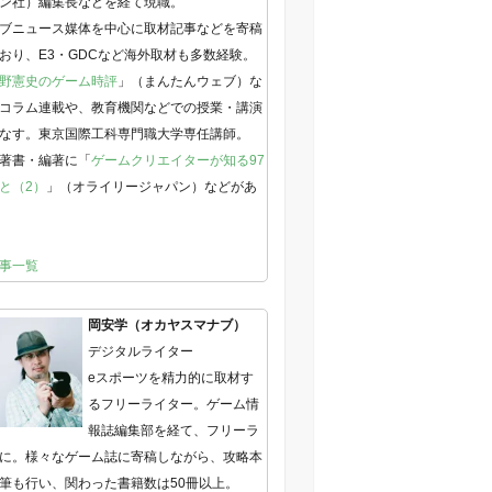
ン社）編集長などを経て現職。
ブニュース媒体を中心に取材記事などを寄稿
おり、E3・GDCなど海外取材も多数経験。
野憲史のゲーム時評
」（まんたんウェブ）な
コラム連載や、教育機関などでの授業・講演
なす。東京国際工科専門職大学専任講師。
著書・編著に「
ゲームクリエイターが知る97
と（2）
」（オライリージャパン）などがあ
事一覧
岡安学（オカヤスマナブ）
デジタルライター
eスポーツを精力的に取材す
るフリーライター。ゲーム情
報誌編集部を経て、フリーラ
に。様々なゲーム誌に寄稿しながら、攻略本
筆も行い、関わった書籍数は50冊以上。