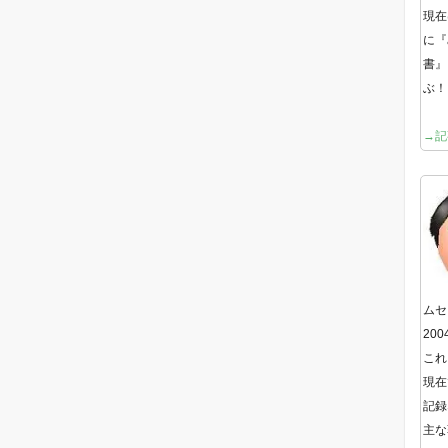
現在
に『
書』
ぶ！
→記
ムセ
20
これ
現在
記録
主な