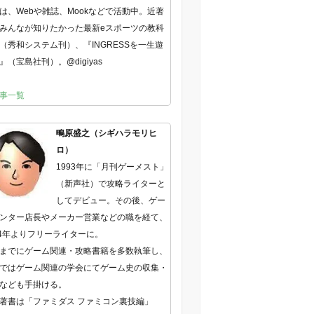
は、Webや雑誌、Mookなどで活動中。近著
みんなが知りたかった最新eスポーツの教科
（秀和システム刊）、『INGRESSを一生遊
』（宝島社刊）。@digiyas
事一覧
鴫原盛之（シギハラモリヒ
ロ）
1993年に「月刊ゲーメスト」
（新声社）で攻略ライターと
してデビュー。その後、ゲー
ンター店長やメーカー営業などの職を経て、
04年よりフリーライターに。
までにゲーム関連・攻略書籍を多数執筆し、
ではゲーム関連の学会にてゲーム史の収集・
なども手掛ける。
著書は「ファミダス ファミコン裏技編」