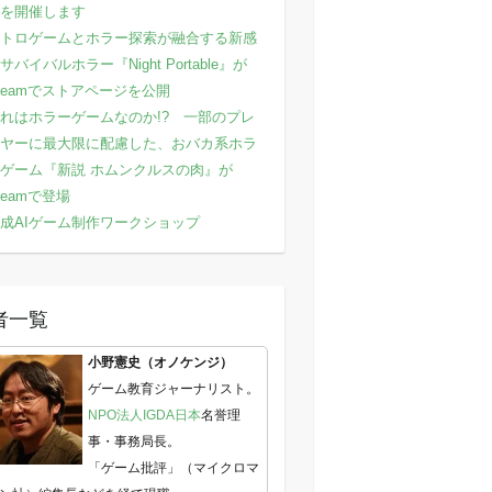
を開催します
トロゲームとホラー探索が融合する新感
サバイバルホラー『Night Portable』が
teamでストアページを公開
れはホラーゲームなのか!? 一部のプレ
ヤーに最大限に配慮した、おバカ系ホラ
ゲーム『新説 ホムンクルスの肉』が
teamで登場
成AIゲーム制作ワークショップ
者一覧
小野憲史（オノケンジ）
ゲーム教育ジャーナリスト。
NPO法人IGDA日本
名誉理
事・事務局長。
「ゲーム批評」（マイクロマ