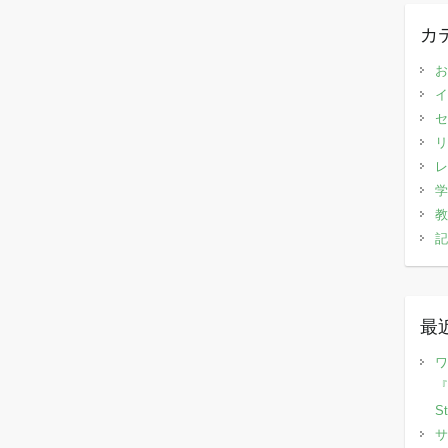
カ
お
イ
セ
リ
レ
学
教
記
最
ワ
『
S
サ