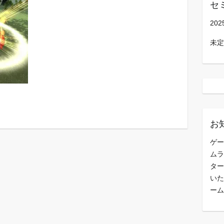
セ
202
未定
お
ゲー
ムラ
ター
いた
ーム