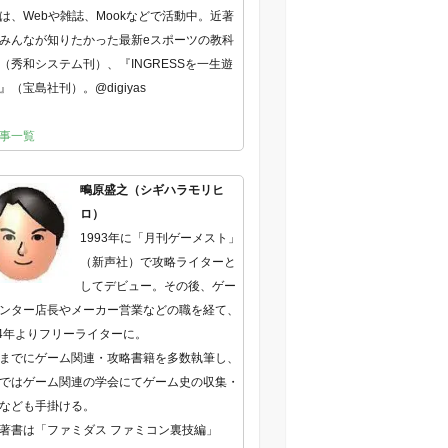
は、Webや雑誌、Mookなどで活動中。近著
みんなが知りたかった最新eスポーツの教科
（秀和システム刊）、『INGRESSを一生遊
』（宝島社刊）。@digiyas
事一覧
鴫原盛之（シギハラモリヒ
ロ）
1993年に「月刊ゲーメスト」
（新声社）で攻略ライターと
してデビュー。その後、ゲー
ンター店長やメーカー営業などの職を経て、
04年よりフリーライターに。
までにゲーム関連・攻略書籍を多数執筆し、
ではゲーム関連の学会にてゲーム史の収集・
なども手掛ける。
著書は「ファミダス ファミコン裏技編」