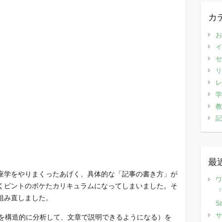
カ
お
イ
セ
リ
レ
学
教
記
最
座学をやりまくったあげく、具体的な「記事の書き方」が
ワ
くピントのボケたカリキュラムになってしまいました。そ
『
組み直しました。
S
サ
を構造的に分析して、文章で説明できるようになる）を