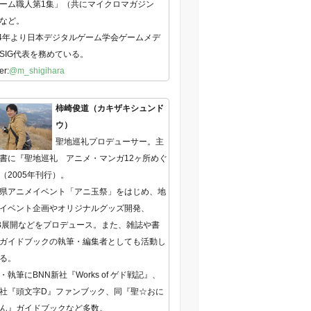
ーム職人第1集」（共にマイクロマガジン
など。
14年より日本デジタルゲーム学会ゲームメデ
SIG代表を務めている。
er:
@m_shigihara
柿崎俊道（カキザキシュンド
ウ）
聖地巡礼プロデューサー。主
書に『聖地巡礼 アニメ・マンガ12ヶ所めぐ
（2005年刊行）。
県アニメイベント「アニ玉祭」をはじめ、地
イベント企画やオリジナルグッズ開発、
B展開などをプロデュース。また、雑誌や書
ガイドブックの執筆・編集者としても活動し
る。
・執筆にBNN新社『Works of ゲド戦記』、
社『頭文字D』ファンブック、同『聖☆おに
ん』ガイドブックなど多数。