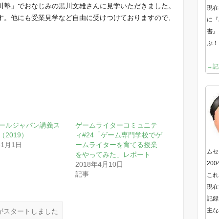
川塾」でおなじみの黒川文雄さんに見学いただきました。
現在
す。他にも受業見学など自由に受けつけておりますので、
に『
書』
ぶ！
→記
ールジャパン講義ス
ゲームライターコミュニテ
（2019）
ィ#24「ゲーム専門学校でゲ
年1月1日
ームライターを育てる授業
ムセ
をやってみた」レポート
20
2018年4月10日
記事
これ
現在
記録
主な
がスタートしました