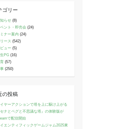
テゴリー
知らせ
(8)
ベント・即売会
(24)
ミナー案内
(24)
リース
(542)
ビュー
(5)
生PG
(16)
育
(57)
事
(250)
近の投稿
イヤーアクションで塔を上に駆け上がる
セナとペグと不思議な塔』の体験版が
teamで配信開始
イエンティフィックゲームジャム2025東