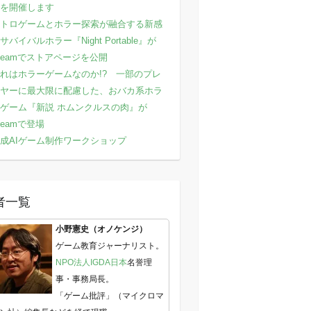
を開催します
トロゲームとホラー探索が融合する新感
サバイバルホラー『Night Portable』が
teamでストアページを公開
れはホラーゲームなのか!? 一部のプレ
ヤーに最大限に配慮した、おバカ系ホラ
ゲーム『新説 ホムンクルスの肉』が
teamで登場
成AIゲーム制作ワークショップ
者一覧
小野憲史（オノケンジ）
ゲーム教育ジャーナリスト。
NPO法人IGDA日本
名誉理
事・事務局長。
「ゲーム批評」（マイクロマ