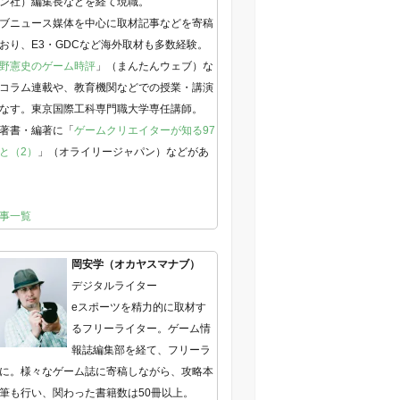
ン社）編集長などを経て現職。
ブニュース媒体を中心に取材記事などを寄稿
おり、E3・GDCなど海外取材も多数経験。
野憲史のゲーム時評
」（まんたんウェブ）な
コラム連載や、教育機関などでの授業・講演
なす。東京国際工科専門職大学専任講師。
著書・編著に「
ゲームクリエイターが知る97
と（2）
」（オライリージャパン）などがあ
事一覧
岡安学（オカヤスマナブ）
デジタルライター
eスポーツを精力的に取材す
るフリーライター。ゲーム情
報誌編集部を経て、フリーラ
に。様々なゲーム誌に寄稿しながら、攻略本
筆も行い、関わった書籍数は50冊以上。