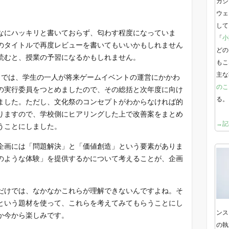
ガジ
ウェ
して
なにハッキリと書いておらず、匂わす程度になっていま
「
小
のタイトルで再度レビューを書いてもいいかもしれません
どの
読むと、授業の予習になるかもしれません。
もこ
主な
」では、学生の一人が将来ゲームイベントの運営にかかわ
のこ
の実行委員をつとめましたので、その総括と次年度に向け
る。
ました。ただし、文化祭のコンセプトがわからなければ的
りますので、学校側にヒアリングした上で改善案をまとめ
→記
うことにしました。
企画には「問題解決」と「価値創造」という要素がありま
のような体験」を提供するかについて考えることが、企画
だけでは、なかなかこれらが理解できないんですよね。そ
という題材を使って、これらを考えてみてもらうことにし
ンス
か今から楽しみです。
の執