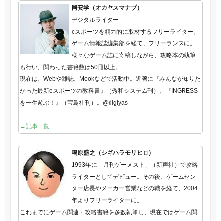
岡安学（オカヤスマナブ）
デジタルライター
eスポーツを精力的に取材するフリーライター。
ゲーム情報誌編集部を経て、フリーランスに。
様々なゲーム誌に寄稿しながら、攻略本の執筆
も行い、関わった書籍数は50冊以上。
現在は、Webや雑誌、Mookなどで活動中。近著に『みんなが知りた
かった最新eスポーツの教科書』（秀和システム刊）、『INGRESS
を一生遊ぶ！』（宝島社刊）。@digiyas
→記事一覧
鴫原盛之（シギハラモリヒロ）
1993年に「月刊ゲーメスト」（新声社）で攻略
ライターとしてデビュー。その後、ゲームセン
ター店長やメーカー営業などの職を経て、2004
年よりフリーライターに。
これまでにゲーム関連・攻略書籍を多数執筆し、現在ではゲーム関