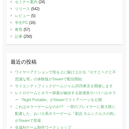
セミナー案内
(24)
リリース
(542)
レビュー
(5)
学生PG
(16)
教育
(57)
記事
(250)
最近の投稿
ワイヤーアクションで塔を上に駆け上がる『セナとペグと不
思議な塔』の体験版がSteamで配信開始
サイエンティフィックゲームジャム2025東京を開催します
レトロゲームとホラー探索が融合する新感覚サバイバルホラ
ー『Night Portable』がSteamでストアページを公開
これはホラーゲームなのか!? 一部のプレイヤーに最大限に
配慮した、おバカ系ホラーゲーム『新説 ホムンクルスの肉』
がSteamで登場
生成AIゲーム制作ワークショップ