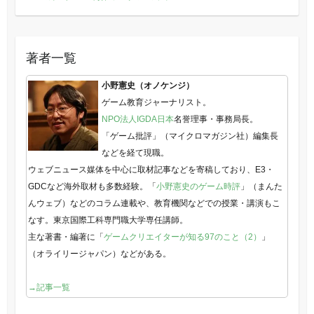
著者一覧
小野憲史（オノケンジ）
ゲーム教育ジャーナリスト。
NPO法人IGDA日本
名誉理事・事務局長。
「ゲーム批評」（マイクロマガジン社）編集長
などを経て現職。
ウェブニュース媒体を中心に取材記事などを寄稿しており、E3・
GDCなど海外取材も多数経験。「
小野憲史のゲーム時評
」（まんた
んウェブ）などのコラム連載や、教育機関などでの授業・講演もこ
なす。東京国際工科専門職大学専任講師。
主な著書・編著に「
ゲームクリエイターが知る97のこと（2）
」
（オライリージャパン）などがある。
→記事一覧