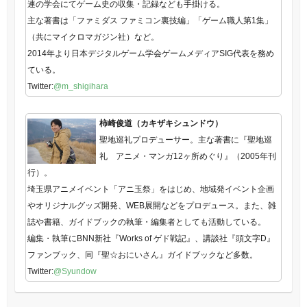
連の学会にてゲーム史の収集・記録なども手掛ける。
主な著書は「ファミダス ファミコン裏技編」「ゲーム職人第1集」
（共にマイクロマガジン社）など。
2014年より日本デジタルゲーム学会ゲームメディアSIG代表を務め
ている。
Twitter:
@m_shigihara
柿崎俊道（カキザキシュンドウ）
聖地巡礼プロデューサー。主な著書に『聖地巡
礼 アニメ・マンガ12ヶ所めぐり』（2005年刊
行）。
埼玉県アニメイベント「アニ玉祭」をはじめ、地域発イベント企画
やオリジナルグッズ開発、WEB展開などをプロデュース。また、雑
誌や書籍、ガイドブックの執筆・編集者としても活動している。
編集・執筆にBNN新社『Works of ゲド戦記』、講談社『頭文字D』
ファンブック、同『聖☆おにいさん』ガイドブックなど多数。
Twitter:
@Syundow