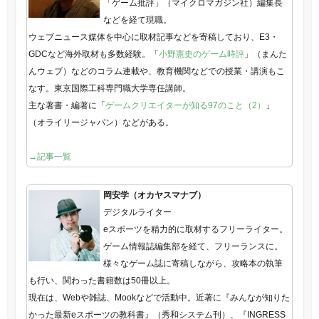
「ゲーム批評」（マイクロマガジン社）編集長
などを経て現職。
ウェブニュース媒体を中心に取材記事などを寄稿しており、E3・
GDCなど海外取材も多数経験。「
小野憲史のゲーム時評
」（まんた
んウェブ）などのコラム連載や、教育機関などでの授業・講演もこ
なす。東京国際工科専門職大学専任講師。
主な著書・編著に「
ゲームクリエイターが知る97のこと（2）
」
（オライリージャパン）などがある。
→記事一覧
岡安学（オカヤスマナブ）
デジタルライター
eスポーツを精力的に取材するフリーライター。
ゲーム情報誌編集部を経て、フリーランスに。
様々なゲーム誌に寄稿しながら、攻略本の執筆
も行い、関わった書籍数は50冊以上。
現在は、Webや雑誌、Mookなどで活動中。近著に『みんなが知りた
かった最新eスポーツの教科書』（秀和システム刊）、『INGRESS