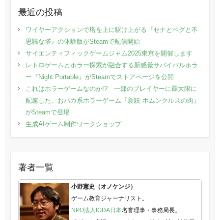
最近の投稿
ワイヤーアクションで塔を上に駆け上がる『セナとペグと不
思議な塔』の体験版がSteamで配信開始
サイエンティフィックゲームジャム2025東京を開催します
レトロゲームとホラー探索が融合する新感覚サバイバルホラ
ー『Night Portable』がSteamでストアページを公開
これはホラーゲームなのか!? 一部のプレイヤーに最大限に
配慮した、おバカ系ホラーゲーム『新説 ホムンクルスの肉』
がSteamで登場
生成AIゲーム制作ワークショップ
著者一覧
小野憲史（オノケンジ）
ゲーム教育ジャーナリスト。
NPO法人IGDA日本
名誉理事・事務局長。