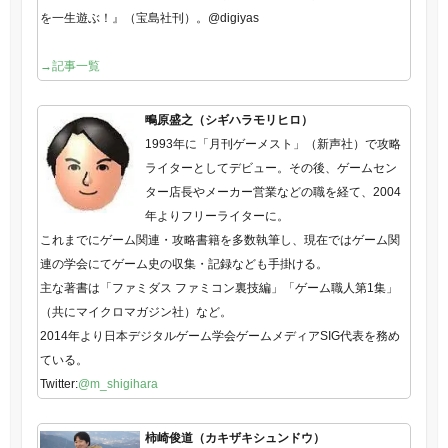
を一生遊ぶ！』（宝島社刊）。@digiyas
→記事一覧
鴫原盛之（シギハラモリヒロ）
1993年に「月刊ゲーメスト」（新声社）で攻略
ライターとしてデビュー。その後、ゲームセン
ター店長やメーカー営業などの職を経て、2004
年よりフリーライターに。
これまでにゲーム関連・攻略書籍を多数執筆し、現在ではゲーム関
連の学会にてゲーム史の収集・記録なども手掛ける。
主な著書は「ファミダス ファミコン裏技編」「ゲーム職人第1集」
（共にマイクロマガジン社）など。
2014年より日本デジタルゲーム学会ゲームメディアSIG代表を務め
ている。
Twitter:
@m_shigihara
柿崎俊道（カキザキシュンドウ）