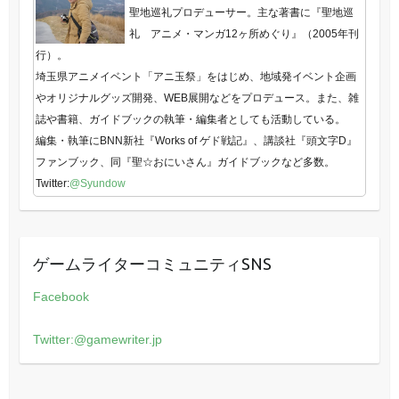
聖地巡礼プロデューサー。主な著書に『聖地巡
礼 アニメ・マンガ12ヶ所めぐり』（2005年刊
行）。
埼玉県アニメイベント「アニ玉祭」をはじめ、地域発イベント企画
やオリジナルグッズ開発、WEB展開などをプロデュース。また、雑
誌や書籍、ガイドブックの執筆・編集者としても活動している。
編集・執筆にBNN新社『Works of ゲド戦記』、講談社『頭文字D』
ファンブック、同『聖☆おにいさん』ガイドブックなど多数。
Twitter:
@Syundow
ゲームライターコミュニティSNS
Facebook
Twitter:@gamewriter.jp