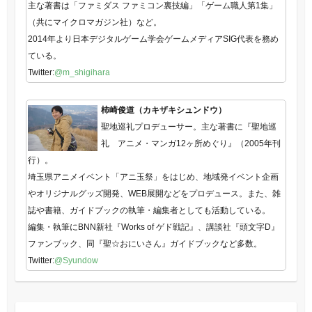
主な著書は「ファミダス ファミコン裏技編」「ゲーム職人第1集」
（共にマイクロマガジン社）など。
2014年より日本デジタルゲーム学会ゲームメディアSIG代表を務め
ている。
Twitter:
@m_shigihara
柿崎俊道（カキザキシュンドウ）
聖地巡礼プロデューサー。主な著書に『聖地巡
礼 アニメ・マンガ12ヶ所めぐり』（2005年刊
行）。
埼玉県アニメイベント「アニ玉祭」をはじめ、地域発イベント企画
やオリジナルグッズ開発、WEB展開などをプロデュース。また、雑
誌や書籍、ガイドブックの執筆・編集者としても活動している。
編集・執筆にBNN新社『Works of ゲド戦記』、講談社『頭文字D』
ファンブック、同『聖☆おにいさん』ガイドブックなど多数。
Twitter:
@Syundow