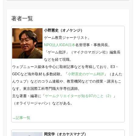
著者一覧
小野憲史（オノケンジ）
ゲーム教育ジャーナリスト。
NPO法人IGDA日本
名誉理事・事務局長。
「ゲーム批評」（マイクロマガジン社）編集長
などを経て現職。
ウェブニュース媒体を中心に取材記事などを寄稿しており、E3・
GDCなど海外取材も多数経験。「
小野憲史のゲーム時評
」（まんた
んウェブ）などのコラム連載や、教育機関などでの授業・講演もこ
なす。東京国際工科専門職大学専任講師。
主な著書・編著に「
ゲームクリエイターが知る97のこと（2）
」
（オライリージャパン）などがある。
→記事一覧
岡安学（オカヤスマナブ）