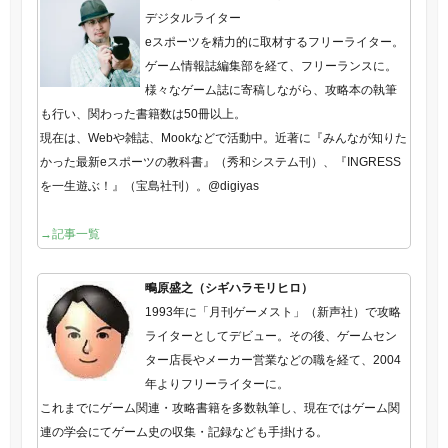
デジタルライター
eスポーツを精力的に取材するフリーライター。
ゲーム情報誌編集部を経て、フリーランスに。
様々なゲーム誌に寄稿しながら、攻略本の執筆
も行い、関わった書籍数は50冊以上。
現在は、Webや雑誌、Mookなどで活動中。近著に『みんなが知りた
かった最新eスポーツの教科書』（秀和システム刊）、『INGRESS
を一生遊ぶ！』（宝島社刊）。@digiyas
→記事一覧
鴫原盛之（シギハラモリヒロ）
1993年に「月刊ゲーメスト」（新声社）で攻略
ライターとしてデビュー。その後、ゲームセン
ター店長やメーカー営業などの職を経て、2004
年よりフリーライターに。
これまでにゲーム関連・攻略書籍を多数執筆し、現在ではゲーム関
連の学会にてゲーム史の収集・記録なども手掛ける。