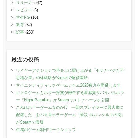
リリース
(542)
レビュー
(5)
学生PG
(16)
教育
(57)
記事
(250)
最近の投稿
ワイヤーアクションで塔を上に駆け上がる『セナとペグと不
思議な塔』の体験版がSteamで配信開始
サイエンティフィックゲームジャム2025東京を開催します
レトロゲームとホラー探索が融合する新感覚サバイバルホラ
ー『Night Portable』がSteamでストアページを公開
これはホラーゲームなのか!? 一部のプレイヤーに最大限に
配慮した、おバカ系ホラーゲーム『新説 ホムンクルスの肉』
がSteamで登場
生成AIゲーム制作ワークショップ