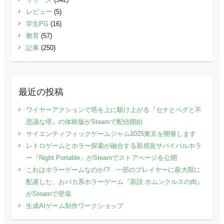
レビュー
(5)
学生PG
(16)
教育
(57)
記事
(250)
最近の投稿
ワイヤーアクションで塔を上に駆け上がる『セナとペグと不
思議な塔』の体験版がSteamで配信開始
サイエンティフィックゲームジャム2025東京を開催します
レトロゲームとホラー探索が融合する新感覚サバイバルホラ
ー『Night Portable』がSteamでストアページを公開
これはホラーゲームなのか!? 一部のプレイヤーに最大限に
配慮した、おバカ系ホラーゲーム『新説 ホムンクルスの肉』
がSteamで登場
生成AIゲーム制作ワークショップ