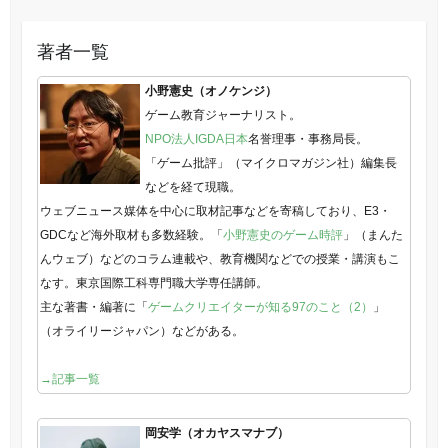
著者一覧
小野憲史（オノケンジ）
ゲーム教育ジャーナリスト。
NPO法人IGDA日本
名誉理事・事務局長。
「ゲーム批評」（マイクロマガジン社）編集長
などを経て現職。
ウェブニュース媒体を中心に取材記事などを寄稿しており、E3・
GDCなど海外取材も多数経験。「
小野憲史のゲーム時評
」（まんた
んウェブ）などのコラム連載や、教育機関などでの授業・講演もこ
なす。東京国際工科専門職大学専任講師。
主な著書・編著に「
ゲームクリエイターが知る97のこと（2）
」
（オライリージャパン）などがある。
→記事一覧
岡安学（オカヤスマナブ）