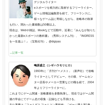
デジタルライター
eスポーツを精力的に取材するフリーライター。
ゲーム情報誌編集部を経て、フリーランスに。
様々なゲーム誌に寄稿しながら、攻略本の執筆
も行い、関わった書籍数は50冊以上。
現在は、Webや雑誌、Mookなどで活動中。近著に『みんなが知りた
かった最新eスポーツの教科書』（秀和システム刊）、『INGRESS
を一生遊ぶ！』（宝島社刊）。@digiyas
→記事一覧
鴫原盛之（シギハラモリヒロ）
1993年に「月刊ゲーメスト」（新声社）で攻略
ライターとしてデビュー。その後、ゲームセン
ター店長やメーカー営業などの職を経て、2004
年よりフリーライターに。
これまでにゲーム関連・攻略書籍を多数執筆し、現在ではゲーム関
連の学会にてゲーム史の収集・記録なども手掛ける。
主な著書は「ファミダス ファミコン裏技編」「ゲーム職人第1集」