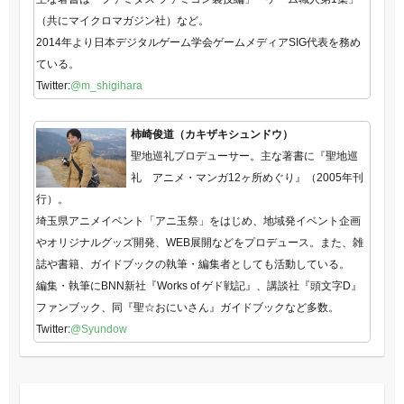
（共にマイクロマガジン社）など。
2014年より日本デジタルゲーム学会ゲームメディアSIG代表を務め
ている。
Twitter:
@m_shigihara
柿崎俊道（カキザキシュンドウ）
聖地巡礼プロデューサー。主な著書に『聖地巡
礼 アニメ・マンガ12ヶ所めぐり』（2005年刊
行）。
埼玉県アニメイベント「アニ玉祭」をはじめ、地域発イベント企画
やオリジナルグッズ開発、WEB展開などをプロデュース。また、雑
誌や書籍、ガイドブックの執筆・編集者としても活動している。
編集・執筆にBNN新社『Works of ゲド戦記』、講談社『頭文字D』
ファンブック、同『聖☆おにいさん』ガイドブックなど多数。
Twitter:
@Syundow