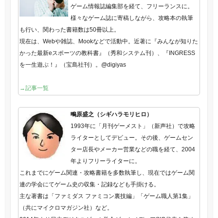
ゲーム情報誌編集部を経て、フリーランスに。
様々なゲーム誌に寄稿しながら、攻略本の執筆
も行い、関わった書籍数は50冊以上。
現在は、Webや雑誌、Mookなどで活動中。近著に『みんなが知りた
かった最新eスポーツの教科書』（秀和システム刊）、『INGRESS
を一生遊ぶ！』（宝島社刊）。@digiyas
→記事一覧
鴫原盛之（シギハラモリヒロ）
1993年に「月刊ゲーメスト」（新声社）で攻略
ライターとしてデビュー。その後、ゲームセン
ター店長やメーカー営業などの職を経て、2004
年よりフリーライターに。
これまでにゲーム関連・攻略書籍を多数執筆し、現在ではゲーム関
連の学会にてゲーム史の収集・記録なども手掛ける。
主な著書は「ファミダス ファミコン裏技編」「ゲーム職人第1集」
（共にマイクロマガジン社）など。