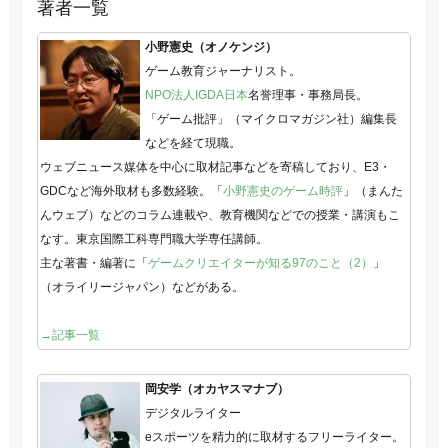
著者一覧
小野憲史（オノケンジ）
ゲーム教育ジャーナリスト。
NPO法人IGDA日本
名誉理事・事務局長。
「ゲーム批評」（マイクロマガジン社）編集長
などを経て現職。
ウェブニュース媒体を中心に取材記事などを寄稿しており、E3・
GDCなど海外取材も多数経験。「
小野憲史のゲーム時評
」（まんた
んウェブ）などのコラム連載や、教育機関などでの授業・講演もこ
なす。東京国際工科専門職大学専任講師。
主な著書・編著に「
ゲームクリエイターが知る97のこと（2）
」
（オライリージャパン）などがある。
→記事一覧
岡安学（オカヤスマナブ）
デジタルライター
eスポーツを精力的に取材するフリーライター。