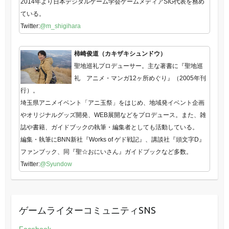
2014年より日本デジタルゲーム学会ゲームメディアSIG代表を務め
ている。
Twitter:
@m_shigihara
柿崎俊道（カキザキシュンドウ）
聖地巡礼プロデューサー。主な著書に『聖地巡
礼 アニメ・マンガ12ヶ所めぐり』（2005年刊
行）。
埼玉県アニメイベント「アニ玉祭」をはじめ、地域発イベント企画
やオリジナルグッズ開発、WEB展開などをプロデュース。また、雑
誌や書籍、ガイドブックの執筆・編集者としても活動している。
編集・執筆にBNN新社『Works of ゲド戦記』、講談社『頭文字D』
ファンブック、同『聖☆おにいさん』ガイドブックなど多数。
Twitter:
@Syundow
ゲームライターコミュニティSNS
Facebook