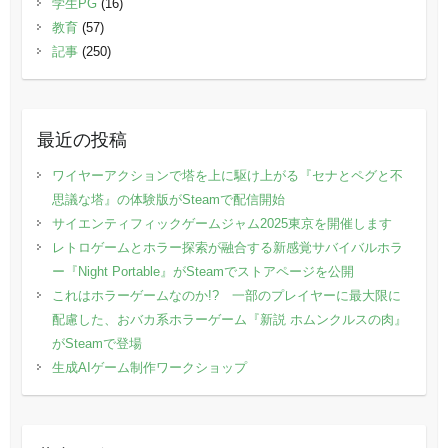
学生PG
(16)
教育
(57)
記事
(250)
最近の投稿
ワイヤーアクションで塔を上に駆け上がる『セナとペグと不
思議な塔』の体験版がSteamで配信開始
サイエンティフィックゲームジャム2025東京を開催します
レトロゲームとホラー探索が融合する新感覚サバイバルホラ
ー『Night Portable』がSteamでストアページを公開
これはホラーゲームなのか!? 一部のプレイヤーに最大限に
配慮した、おバカ系ホラーゲーム『新説 ホムンクルスの肉』
がSteamで登場
生成AIゲーム制作ワークショップ