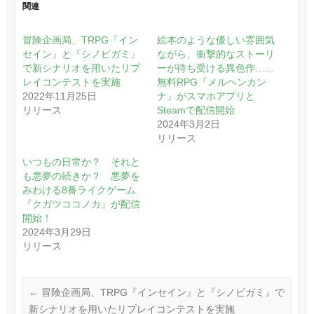
関連
冒険企画局、TRPG『イン
絵本のような優しい雰囲気
セイン』と『シノビガミ』
ながら、衝撃的なストーリ
で新シナリオを用いたリプ
ーが待ち受ける異色作……
レイコンテストを実施
無料RPG『メルヘンカン
2022年11月25日
ナ』がスマホアプリと
リリース
Steamで配信開始
2024年3月2日
リリース
いつもの日常か？ それと
も悪夢の続きか？ 悪夢を
みわける8番ライクゲーム
『クガツココノカ』が配信
開始！
2024年3月29日
リリース
←
冒険企画局、TRPG『インセイン』と『シノビガミ』で
新シナリオを用いたリプレイコンテストを実施