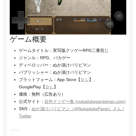
ゲーム概要
ゲームタイトル：実写版クソゲーRPG二番煎じ
ジャンル：RPG、バカゲー
ディベロッパー：ぬか漬けパリピマン
パブリッシャー：ぬか漬けパリピマン
プラットフォーム：App Store【
ＤＬ
】、
GooglePlay【
ＤＬ
】
価格：無料（広告あり）
公式サイト：
自作クソゲー集 (nukadukeparipiman.com)
SNS：
ぬか漬けパリピマン（@NukadukeParipi）さん /
Twitter