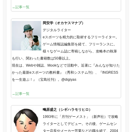
→記事一覧
岡安学（オカヤスマナブ）
デジタルライター
eスポーツを精力的に取材するフリーライター。
ゲーム情報誌編集部を経て、フリーランスに。
様々なゲーム誌に寄稿しながら、攻略本の執筆
も行い、関わった書籍数は50冊以上。
現在は、Webや雑誌、Mookなどで活動中。近著に『みんなが知りた
かった最新eスポーツの教科書』（秀和システム刊）、『INGRESS
を一生遊ぶ！』（宝島社刊）。@digiyas
→記事一覧
鴫原盛之（シギハラモリヒロ）
1993年に「月刊ゲーメスト」（新声社）で攻略
ライターとしてデビュー。その後、ゲームセン
ター店長やメーカー営業などの職を経て、2004