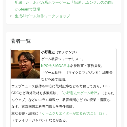
配慮した、おバカ系ホラーゲーム『新説 ホムンクルスの肉』
がSteamで登場
生成AIゲーム制作ワークショップ
著者一覧
小野憲史（オノケンジ）
ゲーム教育ジャーナリスト。
NPO法人IGDA日本
名誉理事・事務局長。
「ゲーム批評」（マイクロマガジン社）編集長
などを経て現職。
ウェブニュース媒体を中心に取材記事などを寄稿しており、E3・
GDCなど海外取材も多数経験。「
小野憲史のゲーム時評
」（まんた
んウェブ）などのコラム連載や、教育機関などでの授業・講演もこ
なす。東京国際工科専門職大学専任講師。
主な著書・編著に「
ゲームクリエイターが知る97のこと（2）
」
（オライリージャパン）などがある。