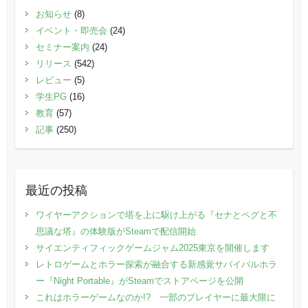
お知らせ
(8)
イベント・即売会
(24)
セミナー案内
(24)
リリース
(542)
レビュー
(5)
学生PG
(16)
教育
(57)
記事
(250)
最近の投稿
ワイヤーアクションで塔を上に駆け上がる『セナとペグと不
思議な塔』の体験版がSteamで配信開始
サイエンティフィックゲームジャム2025東京を開催します
レトロゲームとホラー探索が融合する新感覚サバイバルホラ
ー『Night Portable』がSteamでストアページを公開
これはホラーゲームなのか!? 一部のプレイヤーに最大限に