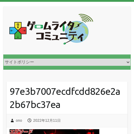
97e3b7007ecdfcdd826e2a
2b67bc37ea
ono
2022年12月11日