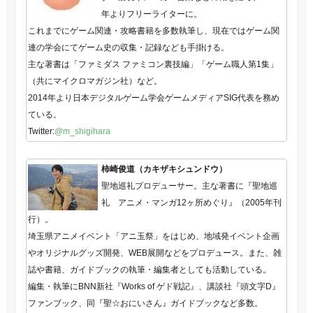
年よりフリーライターに。
これまでにゲーム関連・攻略書籍を多数執筆し、現在ではゲーム関
連の学会にてゲーム史の収集・記録なども手掛ける。
主な著書は「ファミダス ファミコン裏技編」「ゲーム職人第1集」
（共にマイクロマガジン社）など。
2014年より日本デジタルゲーム学会ゲームメディアSIG代表を務め
ている。
Twitter:
@m_shigihara
柿崎俊道（カキザキシュンドウ）
聖地巡礼プロデューサー。主な著書に『聖地巡
礼 アニメ・マンガ12ヶ所めぐり』（2005年刊
行）。
埼玉県アニメイベント「アニ玉祭」をはじめ、地域発イベント企画
やオリジナルグッズ開発、WEB展開などをプロデュース。また、雑
誌や書籍、ガイドブックの執筆・編集者としても活動している。
編集・執筆にBNN新社『Works of ゲド戦記』、講談社『頭文字D』
ファンブック、同『聖☆おにいさん』ガイドブックなど多数。