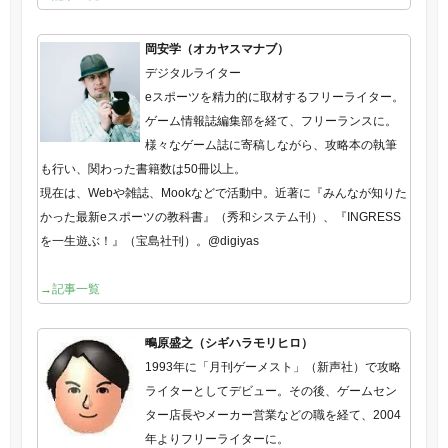
岡安学（オカヤスマナブ）
デジタルライター
eスポーツを精力的に取材するフリーライター。
ゲーム情報誌編集部を経て、フリーランスに。
様々なゲーム誌に寄稿しながら、攻略本の執筆
も行い、関わった書籍数は50冊以上。
現在は、Webや雑誌、Mookなどで活動中。近著に『みんなが知りた
かった最新eスポーツの教科書』（秀和システム刊）、『INGRESS
を一生遊ぶ！』（宝島社刊）。@digiyas
→記事一覧
鴫原盛之（シギハラモリヒロ）
1993年に「月刊ゲーメスト」（新声社）で攻略
ライターとしてデビュー。その後、ゲームセン
ター店長やメーカー営業などの職を経て、2004
年よりフリーライターに。