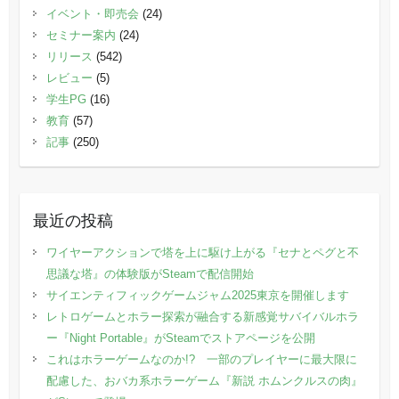
イベント・即売会
(24)
セミナー案内
(24)
リリース
(542)
レビュー
(5)
学生PG
(16)
教育
(57)
記事
(250)
最近の投稿
ワイヤーアクションで塔を上に駆け上がる『セナとペグと不
思議な塔』の体験版がSteamで配信開始
サイエンティフィックゲームジャム2025東京を開催します
レトロゲームとホラー探索が融合する新感覚サバイバルホラ
ー『Night Portable』がSteamでストアページを公開
これはホラーゲームなのか!? 一部のプレイヤーに最大限に
配慮した、おバカ系ホラーゲーム『新説 ホムンクルスの肉』