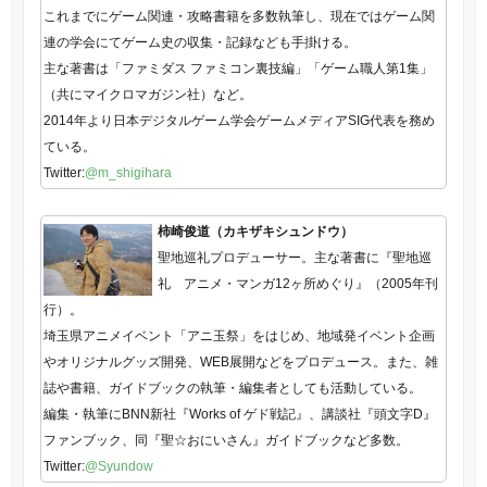
これまでにゲーム関連・攻略書籍を多数執筆し、現在ではゲーム関
連の学会にてゲーム史の収集・記録なども手掛ける。
主な著書は「ファミダス ファミコン裏技編」「ゲーム職人第1集」
（共にマイクロマガジン社）など。
2014年より日本デジタルゲーム学会ゲームメディアSIG代表を務め
ている。
Twitter:
@m_shigihara
柿崎俊道（カキザキシュンドウ）
聖地巡礼プロデューサー。主な著書に『聖地巡
礼 アニメ・マンガ12ヶ所めぐり』（2005年刊
行）。
埼玉県アニメイベント「アニ玉祭」をはじめ、地域発イベント企画
やオリジナルグッズ開発、WEB展開などをプロデュース。また、雑
誌や書籍、ガイドブックの執筆・編集者としても活動している。
編集・執筆にBNN新社『Works of ゲド戦記』、講談社『頭文字D』
ファンブック、同『聖☆おにいさん』ガイドブックなど多数。
Twitter:
@Syundow