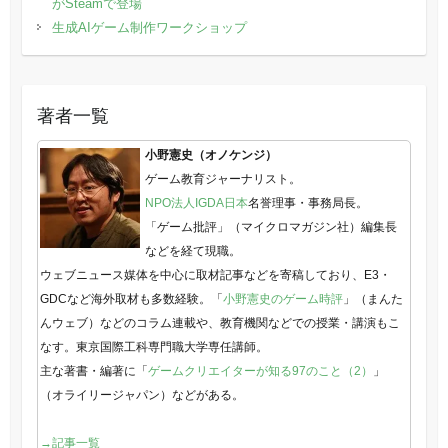
がSteamで登場
生成AIゲーム制作ワークショップ
著者一覧
小野憲史（オノケンジ）
ゲーム教育ジャーナリスト。
NPO法人IGDA日本
名誉理事・事務局長。
「ゲーム批評」（マイクロマガジン社）編集長
などを経て現職。
ウェブニュース媒体を中心に取材記事などを寄稿しており、E3・
GDCなど海外取材も多数経験。「
小野憲史のゲーム時評
」（まんた
んウェブ）などのコラム連載や、教育機関などでの授業・講演もこ
なす。東京国際工科専門職大学専任講師。
主な著書・編著に「
ゲームクリエイターが知る97のこと（2）
」
（オライリージャパン）などがある。
→記事一覧