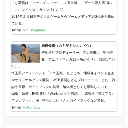
主な著書は「ファミダス ファミコン裏技編」「ゲーム職人第1集」
（共にマイクロマガジン社）など。
2014年より日本デジタルゲーム学会ゲームメディアSIG代表を務め
ている。
Twitter:
@m_shigihara
柿崎俊道（カキザキシュンドウ）
聖地巡礼プロデューサー。主な著書に『聖地巡
礼 アニメ・マンガ12ヶ所めぐり』（2005年刊
行）。
埼玉県アニメイベント「アニ玉祭」をはじめ、地域発イベント企画
やオリジナルグッズ開発、WEB展開などをプロデュース。また、雑
誌や書籍、ガイドブックの執筆・編集者としても活動している。
編集・執筆にBNN新社『Works of ゲド戦記』、講談社『頭文字D』
ファンブック、同『聖☆おにいさん』ガイドブックなど多数。
Twitter:
@Syundow