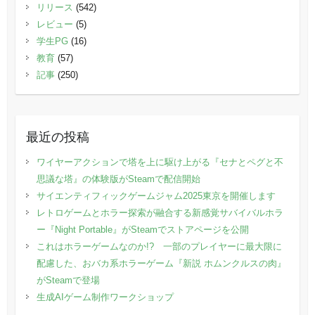
リリース
(542)
レビュー
(5)
学生PG
(16)
教育
(57)
記事
(250)
最近の投稿
ワイヤーアクションで塔を上に駆け上がる『セナとペグと不
思議な塔』の体験版がSteamで配信開始
サイエンティフィックゲームジャム2025東京を開催します
レトロゲームとホラー探索が融合する新感覚サバイバルホラ
ー『Night Portable』がSteamでストアページを公開
これはホラーゲームなのか!? 一部のプレイヤーに最大限に
配慮した、おバカ系ホラーゲーム『新説 ホムンクルスの肉』
がSteamで登場
生成AIゲーム制作ワークショップ