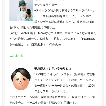
デジタルライター
eスポーツを精力的に取材するフリーライター。
ゲーム情報誌編集部を経て、フリーランスに。
様々なゲーム誌に寄稿しながら、攻略本の執筆
も行い、関わった書籍数は50冊以上。
現在は、Webや雑誌、Mookなどで活動中。近著に『みんなが知りた
かった最新eスポーツの教科書』（秀和システム刊）、『INGRESS
を一生遊ぶ！』（宝島社刊）。@digiyas
→記事一覧
鴫原盛之（シギハラモリヒロ）
1993年に「月刊ゲーメスト」（新声社）で攻略
ライターとしてデビュー。その後、ゲームセン
ター店長やメーカー営業などの職を経て、2004
年よりフリーライターに。
これまでにゲーム関連・攻略書籍を多数執筆し、現在ではゲーム関
連の学会にてゲーム史の収集・記録なども手掛ける。