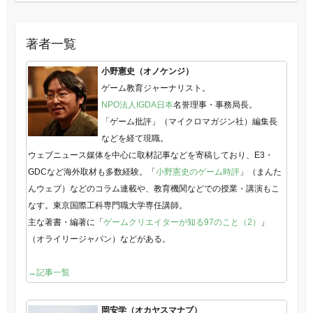
著者一覧
小野憲史（オノケンジ）
ゲーム教育ジャーナリスト。
NPO法人IGDA日本
名誉理事・事務局長。
「ゲーム批評」（マイクロマガジン社）編集長
などを経て現職。
ウェブニュース媒体を中心に取材記事などを寄稿しており、E3・
GDCなど海外取材も多数経験。「
小野憲史のゲーム時評
」（まんた
んウェブ）などのコラム連載や、教育機関などでの授業・講演もこ
なす。東京国際工科専門職大学専任講師。
主な著書・編著に「
ゲームクリエイターが知る97のこと（2）
」
（オライリージャパン）などがある。
→記事一覧
岡安学（オカヤスマナブ）