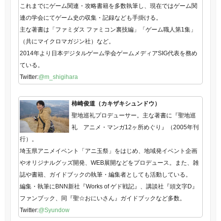
これまでにゲーム関連・攻略書籍を多数執筆し、現在ではゲーム関
連の学会にてゲーム史の収集・記録なども手掛ける。
主な著書は「ファミダス ファミコン裏技編」「ゲーム職人第1集」
（共にマイクロマガジン社）など。
2014年より日本デジタルゲーム学会ゲームメディアSIG代表を務め
ている。
Twitter:
@m_shigihara
柿崎俊道（カキザキシュンドウ）
聖地巡礼プロデューサー。主な著書に『聖地巡
礼 アニメ・マンガ12ヶ所めぐり』（2005年刊
行）。
埼玉県アニメイベント「アニ玉祭」をはじめ、地域発イベント企画
やオリジナルグッズ開発、WEB展開などをプロデュース。また、雑
誌や書籍、ガイドブックの執筆・編集者としても活動している。
編集・執筆にBNN新社『Works of ゲド戦記』、講談社『頭文字D』
ファンブック、同『聖☆おにいさん』ガイドブックなど多数。
Twitter:
@Syundow