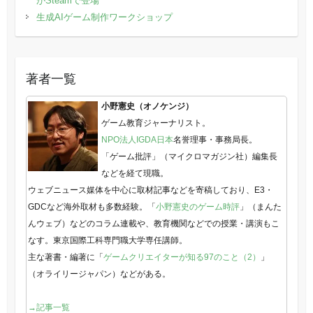
がSteamで登場
生成AIゲーム制作ワークショップ
著者一覧
小野憲史（オノケンジ）
ゲーム教育ジャーナリスト。
NPO法人IGDA日本
名誉理事・事務局長。
「ゲーム批評」（マイクロマガジン社）編集長
などを経て現職。
ウェブニュース媒体を中心に取材記事などを寄稿しており、E3・
GDCなど海外取材も多数経験。「
小野憲史のゲーム時評
」（まんた
んウェブ）などのコラム連載や、教育機関などでの授業・講演もこ
なす。東京国際工科専門職大学専任講師。
主な著書・編著に「
ゲームクリエイターが知る97のこと（2）
」
（オライリージャパン）などがある。
→記事一覧