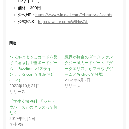
Play【
ＤＬ
】
価格：300円
公式HP：
https://www.winxval.com/february-of-cards
公式SNS：
https://twitter.com/WINxVAL
関連
パズルのようにカードを繋
魔界が舞台のダークファン
げて遊ぶお手軽ボードゲー
タジー風カードゲーム『ダ
ム『Puzzline -パズライ
ークエリス』がブラウザゲ
ン-』がSteamで配信開始
ームとAndroidで登場
(11/4)
2024年6月2日
2022年10月31日
リリース
リリース
【学生支援PG】『シャド
ウバース』のクラスって何
だ？
2017年9月1日
学生PG