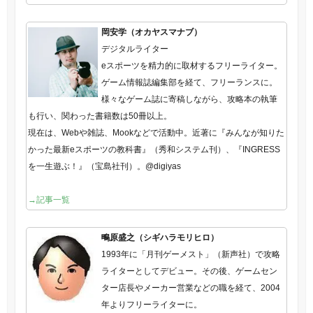
岡安学（オカヤスマナブ）
デジタルライター
eスポーツを精力的に取材するフリーライター。
ゲーム情報誌編集部を経て、フリーランスに。
様々なゲーム誌に寄稿しながら、攻略本の執筆
も行い、関わった書籍数は50冊以上。
現在は、Webや雑誌、Mookなどで活動中。近著に『みんなが知りた
かった最新eスポーツの教科書』（秀和システム刊）、『INGRESS
を一生遊ぶ！』（宝島社刊）。@digiyas
→記事一覧
鴫原盛之（シギハラモリヒロ）
1993年に「月刊ゲーメスト」（新声社）で攻略
ライターとしてデビュー。その後、ゲームセン
ター店長やメーカー営業などの職を経て、2004
年よりフリーライターに。