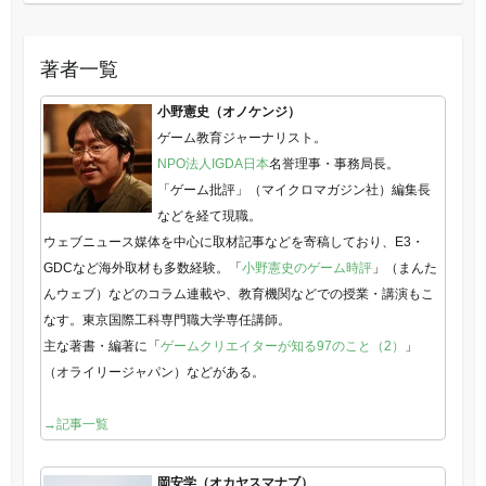
著者一覧
小野憲史（オノケンジ）
ゲーム教育ジャーナリスト。
NPO法人IGDA日本
名誉理事・事務局長。
「ゲーム批評」（マイクロマガジン社）編集長
などを経て現職。
ウェブニュース媒体を中心に取材記事などを寄稿しており、E3・
GDCなど海外取材も多数経験。「
小野憲史のゲーム時評
」（まんた
んウェブ）などのコラム連載や、教育機関などでの授業・講演もこ
なす。東京国際工科専門職大学専任講師。
主な著書・編著に「
ゲームクリエイターが知る97のこと（2）
」
（オライリージャパン）などがある。
→記事一覧
岡安学（オカヤスマナブ）