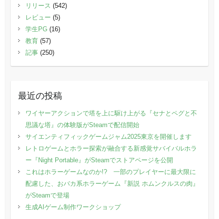
リリース
(542)
レビュー
(5)
学生PG
(16)
教育
(57)
記事
(250)
最近の投稿
ワイヤーアクションで塔を上に駆け上がる『セナとペグと不
思議な塔』の体験版がSteamで配信開始
サイエンティフィックゲームジャム2025東京を開催します
レトロゲームとホラー探索が融合する新感覚サバイバルホラ
ー『Night Portable』がSteamでストアページを公開
これはホラーゲームなのか!? 一部のプレイヤーに最大限に
配慮した、おバカ系ホラーゲーム『新説 ホムンクルスの肉』
がSteamで登場
生成AIゲーム制作ワークショップ