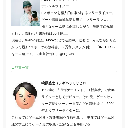
デジタルライター
eスポーツを精力的に取材するフリーライター。
ゲーム情報誌編集部を経て、フリーランスに。
様々なゲーム誌に寄稿しながら、攻略本の執筆
も行い、関わった書籍数は50冊以上。
現在は、Webや雑誌、Mookなどで活動中。近著に『みんなが知りた
かった最新eスポーツの教科書』（秀和システム刊）、『INGRESS
を一生遊ぶ！』（宝島社刊）。@digiyas
→記事一覧
鴫原盛之（シギハラモリヒロ）
1993年に「月刊ゲーメスト」（新声社）で攻略
ライターとしてデビュー。その後、ゲームセン
ター店長やメーカー営業などの職を経て、2004
年よりフリーライターに。
これまでにゲーム関連・攻略書籍を多数執筆し、現在ではゲーム関
連の学会にてゲーム史の収集・記録なども手掛ける。