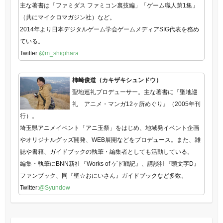
主な著書は「ファミダス ファミコン裏技編」「ゲーム職人第1集」
（共にマイクロマガジン社）など。
2014年より日本デジタルゲーム学会ゲームメディアSIG代表を務め
ている。
Twitter:
@m_shigihara
柿崎俊道（カキザキシュンドウ）
聖地巡礼プロデューサー。主な著書に『聖地巡
礼 アニメ・マンガ12ヶ所めぐり』（2005年刊
行）。
埼玉県アニメイベント「アニ玉祭」をはじめ、地域発イベント企画
やオリジナルグッズ開発、WEB展開などをプロデュース。また、雑
誌や書籍、ガイドブックの執筆・編集者としても活動している。
編集・執筆にBNN新社『Works of ゲド戦記』、講談社『頭文字D』
ファンブック、同『聖☆おにいさん』ガイドブックなど多数。
Twitter:
@Syundow