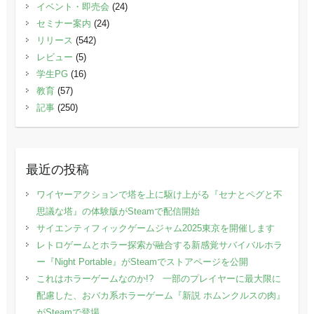
イベント・即売会
(24)
セミナー案内
(24)
リリース
(542)
レビュー
(5)
学生PG
(16)
教育
(57)
記事
(250)
最近の投稿
ワイヤーアクションで塔を上に駆け上がる『セナとペグと不
思議な塔』の体験版がSteamで配信開始
サイエンティフィックゲームジャム2025東京を開催します
レトロゲームとホラー探索が融合する新感覚サバイバルホラ
ー『Night Portable』がSteamでストアページを公開
これはホラーゲームなのか!? 一部のプレイヤーに最大限に
配慮した、おバカ系ホラーゲーム『新説 ホムンクルスの肉』
がSteamで登場