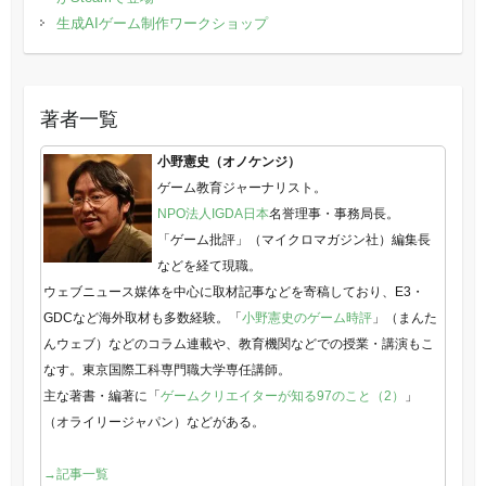
生成AIゲーム制作ワークショップ
著者一覧
小野憲史（オノケンジ）
ゲーム教育ジャーナリスト。
NPO法人IGDA日本
名誉理事・事務局長。
「ゲーム批評」（マイクロマガジン社）編集長
などを経て現職。
ウェブニュース媒体を中心に取材記事などを寄稿しており、E3・
GDCなど海外取材も多数経験。「
小野憲史のゲーム時評
」（まんた
んウェブ）などのコラム連載や、教育機関などでの授業・講演もこ
なす。東京国際工科専門職大学専任講師。
主な著書・編著に「
ゲームクリエイターが知る97のこと（2）
」
（オライリージャパン）などがある。
→記事一覧