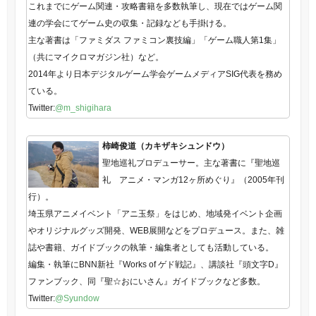
これまでにゲーム関連・攻略書籍を多数執筆し、現在ではゲーム関
連の学会にてゲーム史の収集・記録なども手掛ける。
主な著書は「ファミダス ファミコン裏技編」「ゲーム職人第1集」
（共にマイクロマガジン社）など。
2014年より日本デジタルゲーム学会ゲームメディアSIG代表を務め
ている。
Twitter:
@m_shigihara
柿崎俊道（カキザキシュンドウ）
聖地巡礼プロデューサー。主な著書に『聖地巡
礼 アニメ・マンガ12ヶ所めぐり』（2005年刊
行）。
埼玉県アニメイベント「アニ玉祭」をはじめ、地域発イベント企画
やオリジナルグッズ開発、WEB展開などをプロデュース。また、雑
誌や書籍、ガイドブックの執筆・編集者としても活動している。
編集・執筆にBNN新社『Works of ゲド戦記』、講談社『頭文字D』
ファンブック、同『聖☆おにいさん』ガイドブックなど多数。
Twitter:
@Syundow