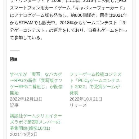
ブ・ワンダー ナイト 2008」に出場。2018年に公開したPC/
スマートフォン用カードゲーム『キャバレーフォーカード』
はアナログゲーム版も発売し、約800個販売。同作は2021年
からSTEAMでも販売中。2018年からゲームコンテスト「３
分ゲーコンテスト」の運営をしており、自身もゲームを作っ
て参加している。
関連
すべてが「実写」なバカゲ
フリーゲーム投稿コンテス
ーRPGの新作『実写版クソ
ト「PLiCyゲームコンテス
ゲーRPG二番煎じ』が配信
ト 2022」で受賞ゲームが
開始
発表
2022年12月11日
2022年10月21日
記事
リリース
講談社ゲームクリエイター
ズラボで第2期メンバーの
募集開始(締切10/31)
2021年9月2日