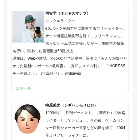
岡安学（オカヤスマナブ）
デジタルライター
eスポーツを精力的に取材するフリーライター。
ゲーム情報誌編集部を経て、フリーランスに。
様々なゲーム誌に寄稿しながら、攻略本の執筆
も行い、関わった書籍数は50冊以上。
現在は、Webや雑誌、Mookなどで活動中。近著に『みんなが知りた
かった最新eスポーツの教科書』（秀和システム刊）、『INGRESS
を一生遊ぶ！』（宝島社刊）。@digiyas
→記事一覧
鴫原盛之（シギハラモリヒロ）
1993年に「月刊ゲーメスト」（新声社）で攻略
ライターとしてデビュー。その後、ゲームセン
ター店長やメーカー営業などの職を経て、2004
年よりフリーライターに。