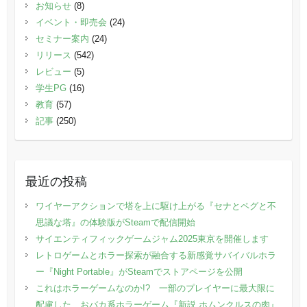
お知らせ
(8)
イベント・即売会
(24)
セミナー案内
(24)
リリース
(542)
レビュー
(5)
学生PG
(16)
教育
(57)
記事
(250)
最近の投稿
ワイヤーアクションで塔を上に駆け上がる『セナとペグと不
思議な塔』の体験版がSteamで配信開始
サイエンティフィックゲームジャム2025東京を開催します
レトロゲームとホラー探索が融合する新感覚サバイバルホラ
ー『Night Portable』がSteamでストアページを公開
これはホラーゲームなのか!? 一部のプレイヤーに最大限に
配慮した、おバカ系ホラーゲーム『新説 ホムンクルスの肉』