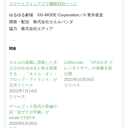
スマートフォンアプリ機種判別ページ
ゆるゆる劇場 ©G-MODE Corporation／© 青木俊直
開発・配信 株式会社カエルパンダ
協力 株式会社エディア
関連
カエルの楽園に漂着した主
仏Microids、『UFOロボ グ
人公がゆるゆると島を探索
レンダイザー』の画像を初
する……『タイム・オン・
公開
フロッグ・アイランド』が
2021年10月29日
正式リリース
リリース
2022年7月14日
リリース
ゲームブック形式の長編小
説『血ザクロ学園』が
kindleで刊行中
2020年5月30日