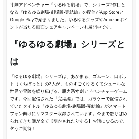
寸劇アドベンチャー『ゆるゆる劇場』で、シリーズ7作目と
なる『ゆるゆる劇場-劇場版-完結編』の配信がApp Storeと
Google Playで始まりました。ゆるゆるグッズやAmazonポイ
ントが当たる画面シェアキャンペーンも展開中です。
『ゆるゆる劇場』シリーズと
は
『ゆるゆる劇場』シリーズは、あかまる、ゴムーン、口ボッ
ト（くちぼっと）の3人が、ものすごくゆるくてシュールな
世界で冒険を繰り広げる、脱力系寸劇アドベンチャーゲーム
です。今回配信された『完結編』では、ガラケーで配信され
ていたタイトル『ゆるゆる劇場-劇場版-完結編』がスマート
フォン向けにリマスター収録されています。今まで散りばめ
られてきた謎が全て【明かされたりする】お話になるので、
乞うご期待！