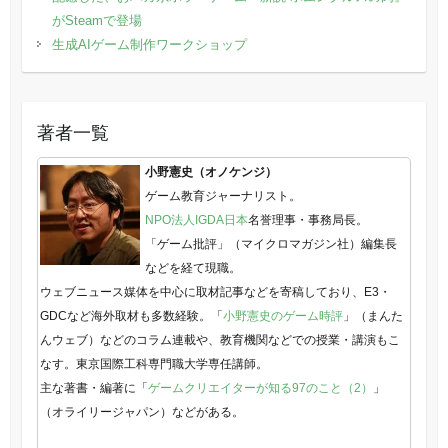
がSteamで登場
生成AIゲーム制作ワークショップ
著者一覧
小野憲史（オノケンジ）
ゲーム教育ジャーナリスト。
NPO法人IGDA日本
名誉理事・事務局長。
「ゲーム批評」（マイクロマガジン社）編集長
などを経て現職。
ウェブニュース媒体を中心に取材記事などを寄稿しており、E3・
GDCなど海外取材も多数経験。「
小野憲史のゲーム時評
」（まんた
んウェブ）などのコラム連載や、教育機関などでの授業・講演もこ
なす。東京国際工科専門職大学専任講師。
主な著書・編著に「
ゲームクリエイターが知る97のこと（2）
」
（オライリージャパン）などがある。