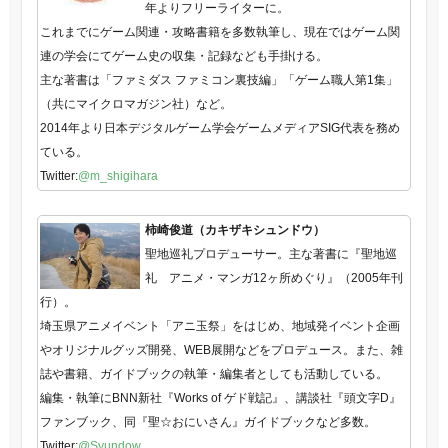
年よりフリーライターに。
これまでにゲーム関連・攻略書籍を多数執筆し、現在ではゲーム関
連の学会にてゲーム史の収集・記録なども手掛ける。
主な著書は「ファミダス ファミコン裏技編」「ゲーム職人第1集」
（共にマイクロマガジン社）など。
2014年より日本デジタルゲーム学会ゲームメディアSIG代表を務め
ている。
Twitter:
@m_shigihara
柿崎俊道（カキザキシュンドウ）
聖地巡礼プロデューサー。主な著書に『聖地巡
礼 アニメ・マンガ12ヶ所めぐり』（2005年刊
行）。
埼玉県アニメイベント「アニ玉祭」をはじめ、地域発イベント企画
やオリジナルグッズ開発、WEB展開などをプロデュース。また、雑
誌や書籍、ガイドブックの執筆・編集者としても活動している。
編集・執筆にBNN新社『Works of ゲド戦記』、講談社『頭文字D』
ファンブック、同『聖☆おにいさん』ガイドブックなど多数。
Twitter:
@Syundow