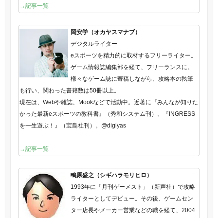
→記事一覧
岡安学（オカヤスマナブ）
デジタルライター
eスポーツを精力的に取材するフリーライター。
ゲーム情報誌編集部を経て、フリーランスに。
様々なゲーム誌に寄稿しながら、攻略本の執筆
も行い、関わった書籍数は50冊以上。
現在は、Webや雑誌、Mookなどで活動中。近著に『みんなが知りた
かった最新eスポーツの教科書』（秀和システム刊）、『INGRESS
を一生遊ぶ！』（宝島社刊）。@digiyas
→記事一覧
鴫原盛之（シギハラモリヒロ）
1993年に「月刊ゲーメスト」（新声社）で攻略
ライターとしてデビュー。その後、ゲームセン
ター店長やメーカー営業などの職を経て、2004