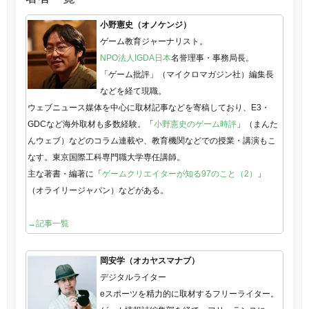
小野憲史（オノケンジ）
ゲーム教育ジャーナリスト。
NPO法人IGDA日本
名誉理事・事務局長。
「ゲーム批評」（マイクロマガジン社）編集長
などを経て現職。
ウェブニュース媒体を中心に取材記事などを寄稿しており、E3・
GDCなど海外取材も多数経験。「
小野憲史のゲーム時評
」（まんた
んウェブ）などのコラム連載や、教育機関などでの授業・講演もこ
なす。東京国際工科専門職大学専任講師。
主な著書・編著に「
ゲームクリエイターが知る97のこと（2）
」
（オライリージャパン）などがある。
→記事一覧
岡安学（オカヤスマナブ）
デジタルライター
eスポーツを精力的に取材するフリーライター。