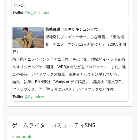
ている。
Twitter:
@m_shigihara
柿崎俊道（カキザキシュンドウ）
聖地巡礼プロデューサー。主な著書に『聖地巡
礼 アニメ・マンガ12ヶ所めぐり』（2005年刊
行）。
埼玉県アニメイベント「アニ玉祭」をはじめ、地域発イベント企画
やオリジナルグッズ開発、WEB展開などをプロデュース。また、雑
誌や書籍、ガイドブックの執筆・編集者としても活動している。
編集・執筆にBNN新社『Works of ゲド戦記』、講談社『頭文字D』
ファンブック、同『聖☆おにいさん』ガイドブックなど多数。
Twitter:
@Syundow
ゲームライターコミュニティSNS
Facebook