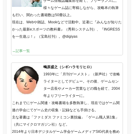
ゲーム情報誌編集部を経て、フリーランスに。
様々なゲーム誌に寄稿しながら、攻略本の執筆
も行い、関わった書籍数は50冊以上。
現在は、Webや雑誌、Mookなどで活動中。近著に『みんなが知りた
かった最新eスポーツの教科書』（秀和システム刊）、『INGRESS
を一生遊ぶ！』（宝島社刊）。@digiyas
→記事一覧
鴫原盛之（シギハラモリヒロ）
1993年に「月刊ゲーメスト」（新声社）で攻略
ライターとしてデビュー。その後、ゲームセン
ター店長やメーカー営業などの職を経て、2004
年よりフリーライターに。
これまでにゲーム関連・攻略書籍を多数執筆し、現在ではゲーム関
連の学会にてゲーム史の収集・記録なども手掛ける。
主な著書は「ファミダス ファミコン裏技編」「ゲーム職人第1集」
（共にマイクロマガジン社）など。
2014年より日本デジタルゲーム学会ゲームメディアSIG代表を務め