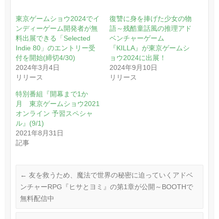
東京ゲームショウ2024でイ
復讐に身を捧げた少女の物
ンディーゲーム開発者が無
語～残酷童話風の推理アド
料出展できる「Selected
ベンチャーゲーム
Indie 80」のエントリー受
『KILLA』が東京ゲームシ
付を開始(締切4/30)
ョウ2024に出展！
2024年3月4日
2024年9月10日
リリース
リリース
特別番組『開幕まで1か
月 東京ゲームショウ2021
オンライン 予習スペシャ
ル』(9/1)
2021年8月31日
記事
←
友を救うため、魔法で世界の秘密に迫っていくアドベ
ンチャーRPG『ヒサとヨミ』の第1章が公開～BOOTHで
無料配信中