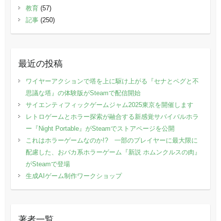
教育
(57)
記事
(250)
最近の投稿
ワイヤーアクションで塔を上に駆け上がる『セナとペグと不
思議な塔』の体験版がSteamで配信開始
サイエンティフィックゲームジャム2025東京を開催します
レトロゲームとホラー探索が融合する新感覚サバイバルホラ
ー『Night Portable』がSteamでストアページを公開
これはホラーゲームなのか!? 一部のプレイヤーに最大限に
配慮した、おバカ系ホラーゲーム『新説 ホムンクルスの肉』
がSteamで登場
生成AIゲーム制作ワークショップ
著者一覧