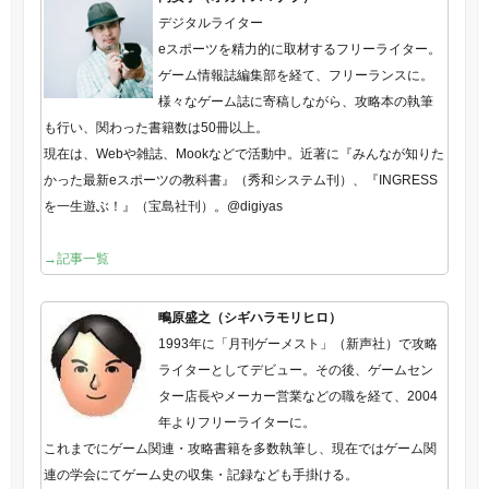
デジタルライター
eスポーツを精力的に取材するフリーライター。
ゲーム情報誌編集部を経て、フリーランスに。
様々なゲーム誌に寄稿しながら、攻略本の執筆
も行い、関わった書籍数は50冊以上。
現在は、Webや雑誌、Mookなどで活動中。近著に『みんなが知りた
かった最新eスポーツの教科書』（秀和システム刊）、『INGRESS
を一生遊ぶ！』（宝島社刊）。@digiyas
→記事一覧
鴫原盛之（シギハラモリヒロ）
1993年に「月刊ゲーメスト」（新声社）で攻略
ライターとしてデビュー。その後、ゲームセン
ター店長やメーカー営業などの職を経て、2004
年よりフリーライターに。
これまでにゲーム関連・攻略書籍を多数執筆し、現在ではゲーム関
連の学会にてゲーム史の収集・記録なども手掛ける。