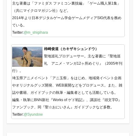
主な著書は「ファミダス ファミコン裏技編」「ゲーム職人第1集」
（共にマイクロマガジン社）など。
2014年より日本デジタルゲーム学会ゲームメディアSIG代表を務め
ている。
Twitter:
@m_shigihara
柿崎俊道（カキザキシュンドウ）
聖地巡礼プロデューサー。主な著書に『聖地巡
礼 アニメ・マンガ12ヶ所めぐり』（2005年刊
行）。
埼玉県アニメイベント「アニ玉祭」をはじめ、地域発イベント企画
やオリジナルグッズ開発、WEB展開などをプロデュース。また、雑
誌や書籍、ガイドブックの執筆・編集者としても活動している。
編集・執筆にBNN新社『Works of ゲド戦記』、講談社『頭文字D』
ファンブック、同『聖☆おにいさん』ガイドブックなど多数。
Twitter:
@Syundow