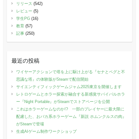
リリース
(542)
レビュー
(5)
学生PG
(16)
教育
(57)
記事
(250)
最近の投稿
ワイヤーアクションで塔を上に駆け上がる『セナとペグと不
思議な塔』の体験版がSteamで配信開始
サイエンティフィックゲームジャム2025東京を開催します
レトロゲームとホラー探索が融合する新感覚サバイバルホラ
ー『Night Portable』がSteamでストアページを公開
これはホラーゲームなのか!? 一部のプレイヤーに最大限に
配慮した、おバカ系ホラーゲーム『新説 ホムンクルスの肉』
がSteamで登場
生成AIゲーム制作ワークショップ