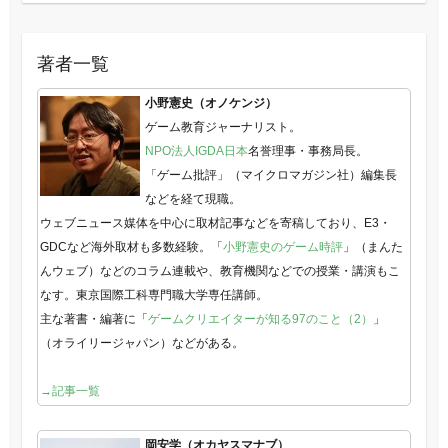
著者一覧
小野憲史（オノケンジ）
ゲーム教育ジャーナリスト。
NPO法人IGDA日本
名誉理事・事務局長。
「ゲーム批評」（マイクロマガジン社）編集長
などを経て現職。
ウェブニュース媒体を中心に取材記事などを寄稿しており、E3・
GDCなど海外取材も多数経験。「
小野憲史のゲーム時評
」（まんた
んウェブ）などのコラム連載や、教育機関などでの授業・講演もこ
なす。東京国際工科専門職大学専任講師。
主な著書・編著に「
ゲームクリエイターが知る97のこと（2）
」
（オライリージャパン）などがある。
→記事一覧
岡安学（オカヤスマナブ）