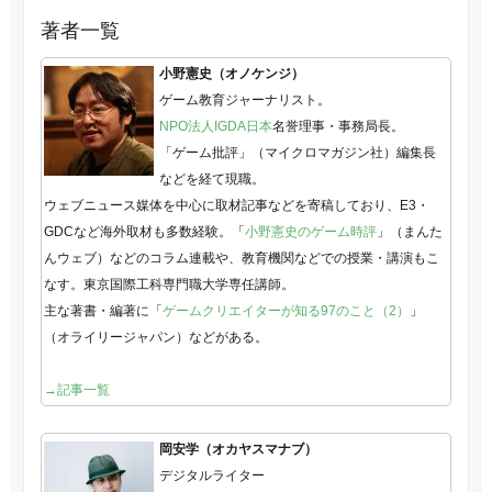
著者一覧
小野憲史（オノケンジ）
ゲーム教育ジャーナリスト。
NPO法人IGDA日本
名誉理事・事務局長。
「ゲーム批評」（マイクロマガジン社）編集長
などを経て現職。
ウェブニュース媒体を中心に取材記事などを寄稿しており、E3・
GDCなど海外取材も多数経験。「
小野憲史のゲーム時評
」（まんた
んウェブ）などのコラム連載や、教育機関などでの授業・講演もこ
なす。東京国際工科専門職大学専任講師。
主な著書・編著に「
ゲームクリエイターが知る97のこと（2）
」
（オライリージャパン）などがある。
→記事一覧
岡安学（オカヤスマナブ）
デジタルライター