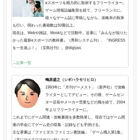
eスポーツを精力的に取材するフリーライター。
ゲーム情報誌編集部を経て、フリーランスに。
様々なゲーム誌に寄稿しながら、攻略本の執筆
も行い、関わった書籍数は50冊以上。
現在は、Webや雑誌、Mookなどで活動中。近著に『みんなが知りた
かった最新eスポーツの教科書』（秀和システム刊）、『INGRESS
を一生遊ぶ！』（宝島社刊）。@digiyas
→記事一覧
鴫原盛之（シギハラモリヒロ）
1993年に「月刊ゲーメスト」（新声社）で攻略
ライターとしてデビュー。その後、ゲームセン
ター店長やメーカー営業などの職を経て、2004
年よりフリーライターに。
これまでにゲーム関連・攻略書籍を多数執筆し、現在ではゲーム関
連の学会にてゲーム史の収集・記録なども手掛ける。
主な著書は「ファミダス ファミコン裏技編」「ゲーム職人第1集」
（共にマイクロマガジン社）など。