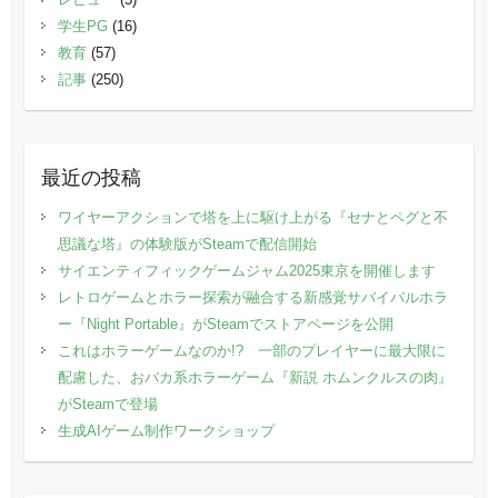
学生PG
(16)
教育
(57)
記事
(250)
最近の投稿
ワイヤーアクションで塔を上に駆け上がる『セナとペグと不
思議な塔』の体験版がSteamで配信開始
サイエンティフィックゲームジャム2025東京を開催します
レトロゲームとホラー探索が融合する新感覚サバイバルホラ
ー『Night Portable』がSteamでストアページを公開
これはホラーゲームなのか!? 一部のプレイヤーに最大限に
配慮した、おバカ系ホラーゲーム『新説 ホムンクルスの肉』
がSteamで登場
生成AIゲーム制作ワークショップ