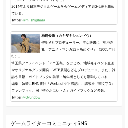
2014年より日本デジタルゲーム学会ゲームメディアSIG代表を務め
ている。
Twitter:
@m_shigihara
柿崎俊道（カキザキシュンドウ）
聖地巡礼プロデューサー。主な著書に『聖地巡
礼 アニメ・マンガ12ヶ所めぐり』（2005年刊
行）。
埼玉県アニメイベント「アニ玉祭」をはじめ、地域発イベント企画
やオリジナルグッズ開発、WEB展開などをプロデュース。また、雑
誌や書籍、ガイドブックの執筆・編集者としても活動している。
編集・執筆にBNN新社『Works of ゲド戦記』、講談社『頭文字D』
ファンブック、同『聖☆おにいさん』ガイドブックなど多数。
Twitter:
@Syundow
ゲームライターコミュニティSNS