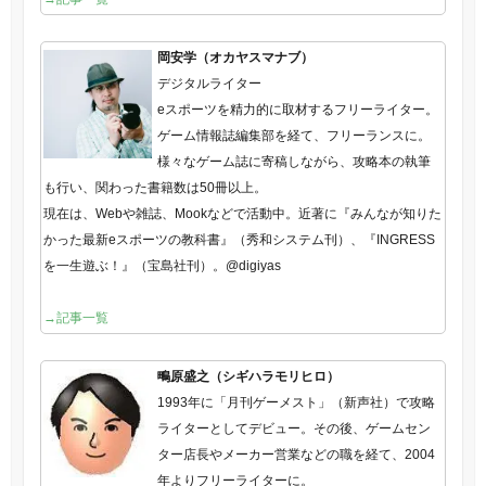
岡安学（オカヤスマナブ）
デジタルライター
eスポーツを精力的に取材するフリーライター。
ゲーム情報誌編集部を経て、フリーランスに。
様々なゲーム誌に寄稿しながら、攻略本の執筆
も行い、関わった書籍数は50冊以上。
現在は、Webや雑誌、Mookなどで活動中。近著に『みんなが知りた
かった最新eスポーツの教科書』（秀和システム刊）、『INGRESS
を一生遊ぶ！』（宝島社刊）。@digiyas
→記事一覧
鴫原盛之（シギハラモリヒロ）
1993年に「月刊ゲーメスト」（新声社）で攻略
ライターとしてデビュー。その後、ゲームセン
ター店長やメーカー営業などの職を経て、2004
年よりフリーライターに。