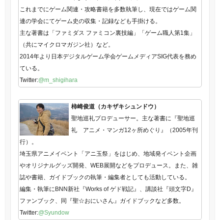
これまでにゲーム関連・攻略書籍を多数執筆し、現在ではゲーム関
連の学会にてゲーム史の収集・記録なども手掛ける。
主な著書は「ファミダス ファミコン裏技編」「ゲーム職人第1集」
（共にマイクロマガジン社）など。
2014年より日本デジタルゲーム学会ゲームメディアSIG代表を務め
ている。
Twitter:
@m_shigihara
柿崎俊道（カキザキシュンドウ）
聖地巡礼プロデューサー。主な著書に『聖地巡
礼 アニメ・マンガ12ヶ所めぐり』（2005年刊
行）。
埼玉県アニメイベント「アニ玉祭」をはじめ、地域発イベント企画
やオリジナルグッズ開発、WEB展開などをプロデュース。また、雑
誌や書籍、ガイドブックの執筆・編集者としても活動している。
編集・執筆にBNN新社『Works of ゲド戦記』、講談社『頭文字D』
ファンブック、同『聖☆おにいさん』ガイドブックなど多数。
Twitter:
@Syundow