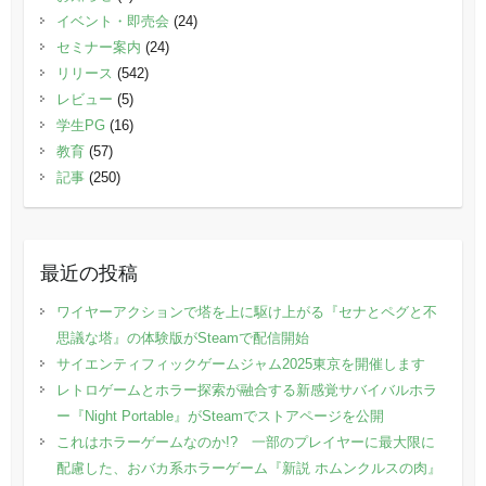
イベント・即売会
(24)
セミナー案内
(24)
リリース
(542)
レビュー
(5)
学生PG
(16)
教育
(57)
記事
(250)
最近の投稿
ワイヤーアクションで塔を上に駆け上がる『セナとペグと不
思議な塔』の体験版がSteamで配信開始
サイエンティフィックゲームジャム2025東京を開催します
レトロゲームとホラー探索が融合する新感覚サバイバルホラ
ー『Night Portable』がSteamでストアページを公開
これはホラーゲームなのか!? 一部のプレイヤーに最大限に
配慮した、おバカ系ホラーゲーム『新説 ホムンクルスの肉』