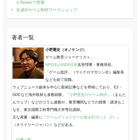
がSteamで登場
生成AIゲーム制作ワークショップ
著者一覧
小野憲史（オノケンジ）
ゲーム教育ジャーナリスト。
NPO法人IGDA日本
名誉理事・事務局長。
「ゲーム批評」（マイクロマガジン社）編集長
などを経て現職。
ウェブニュース媒体を中心に取材記事などを寄稿しており、E3・
GDCなど海外取材も多数経験。「
小野憲史のゲーム時評
」（まんた
んウェブ）などのコラム連載や、教育機関などでの授業・講演もこ
なす。東京国際工科専門職大学専任講師。
主な著書・編著に「
ゲームクリエイターが知る97のこと（2）
」
（オライリージャパン）などがある。
→記事一覧