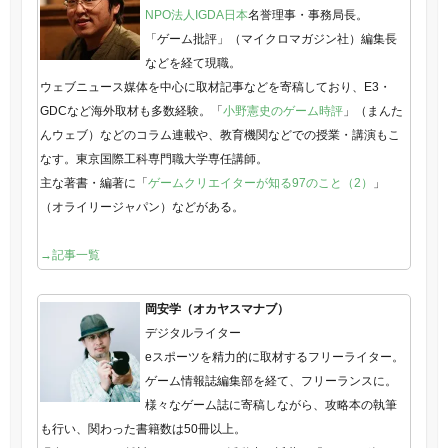
NPO法人IGDA日本
名誉理事・事務局長。
「ゲーム批評」（マイクロマガジン社）編集長
などを経て現職。
ウェブニュース媒体を中心に取材記事などを寄稿しており、E3・
GDCなど海外取材も多数経験。「
小野憲史のゲーム時評
」（まんた
んウェブ）などのコラム連載や、教育機関などでの授業・講演もこ
なす。東京国際工科専門職大学専任講師。
主な著書・編著に「
ゲームクリエイターが知る97のこと（2）
」
（オライリージャパン）などがある。
→記事一覧
岡安学（オカヤスマナブ）
デジタルライター
eスポーツを精力的に取材するフリーライター。
ゲーム情報誌編集部を経て、フリーランスに。
様々なゲーム誌に寄稿しながら、攻略本の執筆
も行い、関わった書籍数は50冊以上。