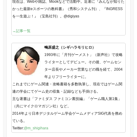
現在は、Webや雑誌、Mookなどで活動中。近著に『みんなが知りた
かった最新eスポーツの教科書』（秀和システム刊）、『INGRESS
を一生遊ぶ！』（宝島社刊）。@digiyas
→記事一覧
鴫原盛之（シギハラモリヒロ）
1993年に「月刊ゲーメスト」（新声社）で攻略
ライターとしてデビュー。その後、ゲームセン
ター店長やメーカー営業などの職を経て、2004
年よりフリーライターに。
これまでにゲーム関連・攻略書籍を多数執筆し、現在ではゲーム関
連の学会にてゲーム史の収集・記録なども手掛ける。
主な著書は「ファミダス ファミコン裏技編」「ゲーム職人第1集」
（共にマイクロマガジン社）など。
2014年より日本デジタルゲーム学会ゲームメディアSIG代表を務め
ている。
Twitter:
@m_shigihara