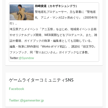
柿崎俊道（カキザキシュンドウ）
聖地巡礼プロデューサー。主な著書に『聖地巡
礼 アニメ・マンガ12ヶ所めぐり』（2005年刊
行）。
埼玉県アニメイベント「アニ玉祭」をはじめ、地域発イベント企画
やオリジナルグッズ開発、WEB展開などをプロデュース。また、雑
誌や書籍、ガイドブックの執筆・編集者としても活動している。
編集・執筆にBNN新社『Works of ゲド戦記』、講談社『頭文字D』
ファンブック、同『聖☆おにいさん』ガイドブックなど多数。
Twitter:
@Syundow
ゲームライターコミュニティSNS
Facebook
Twitter:@gamewriter.jp