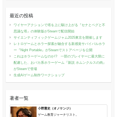
最近の投稿
ワイヤーアクションで塔を上に駆け上がる『セナとペグと不
思議な塔』の体験版がSteamで配信開始
サイエンティフィックゲームジャム2025東京を開催します
レトロゲームとホラー探索が融合する新感覚サバイバルホラ
ー『Night Portable』がSteamでストアページを公開
これはホラーゲームなのか!? 一部のプレイヤーに最大限に
配慮した、おバカ系ホラーゲーム『新説 ホムンクルスの肉』
がSteamで登場
生成AIゲーム制作ワークショップ
著者一覧
小野憲史（オノケンジ）
ゲーム教育ジャーナリスト。