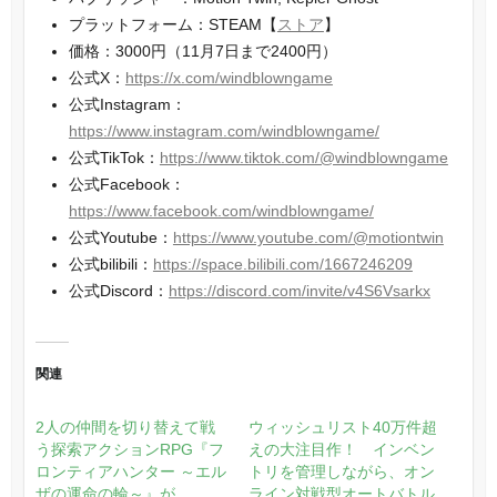
プラットフォーム：STEAM【
ストア
】
価格：3000円（11月7日まで2400円）
公式X：
https://x.com/windblowngame
公式Instagram：
https://www.instagram.com/windblowngame/
公式TikTok：
https://www.tiktok.com/@windblowngame
公式Facebook：
https://www.facebook.com/windblowngame/
公式Youtube：
https://www.youtube.com/@motiontwin
公式bilibili：
https://space.bilibili.com/1667246209
公式Discord：
https://discord.com/invite/v4S6Vsarkx
関連
2人の仲間を切り替えて戦
ウィッシュリスト40万件超
う探索アクションRPG『フ
えの大注目作！ インベン
ロンティアハンター ～エル
トリを管理しながら、オン
ザの運命の輪～』が
ライン対戦型オートバトル