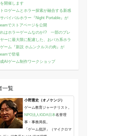
を開催します
トロゲームとホラー探索が融合する新感
サバイバルホラー『Night Portable』が
teamでストアページを公開
れはホラーゲームなのか!? 一部のプレ
ヤーに最大限に配慮した、おバカ系ホラ
ゲーム『新説 ホムンクルスの肉』が
teamで登場
成AIゲーム制作ワークショップ
者一覧
小野憲史（オノケンジ）
ゲーム教育ジャーナリスト。
NPO法人IGDA日本
名誉理
事・事務局長。
「ゲーム批評」（マイクロマ