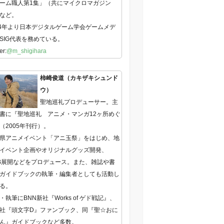
ーム職人第1集」（共にマイクロマガジン
など。
14年より日本デジタルゲーム学会ゲームメデ
SIG代表を務めている。
er:
@m_shigihara
柿崎俊道（カキザキシュンド
ウ）
聖地巡礼プロデューサー。主
書に『聖地巡礼 アニメ・マンガ12ヶ所めぐ
（2005年刊行）。
県アニメイベント「アニ玉祭」をはじめ、地
イベント企画やオリジナルグッズ開発、
B展開などをプロデュース。また、雑誌や書
ガイドブックの執筆・編集者としても活動し
る。
・執筆にBNN新社『Works of ゲド戦記』、
社『頭文字D』ファンブック、同『聖☆おに
ん』ガイドブックなど多数。