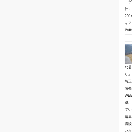
「ゲ
社）
20
ィア
Twitt
な著
り』
埼玉
域発
WE
籍、
てい
編集
講談
いさ