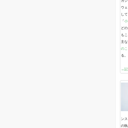
ガジ
ウェ
して
「
小
どの
もこ
主な
のこ
る。
→記
ンス
の執