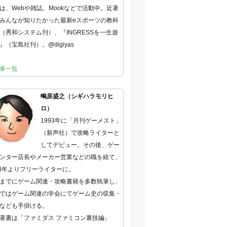
は、Webや雑誌、Mookなどで活動中。近著
みんなが知りたかった最新eスポーツの教科
（秀和システム刊）、『INGRESSを一生遊
』（宝島社刊）。@digiyas
事一覧
鴫原盛之（シギハラモリヒ
ロ）
1993年に「月刊ゲーメスト」
（新声社）で攻略ライターと
してデビュー。その後、ゲー
ンター店長やメーカー営業などの職を経て、
04年よりフリーライターに。
までにゲーム関連・攻略書籍を多数執筆し、
ではゲーム関連の学会にてゲーム史の収集・
なども手掛ける。
著書は「ファミダス ファミコン裏技編」