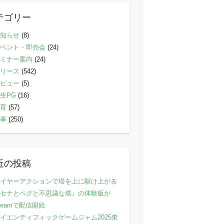
テゴリー
知らせ
(8)
ベント・即売会
(24)
ミナー案内
(24)
リース
(542)
ビュー
(5)
生PG
(16)
育
(57)
事
(250)
近の投稿
イヤーアクションで塔を上に駆け上がる
セナとペグと不思議な塔』の体験版が
teamで配信開始
イエンティフィックゲームジャム2025東