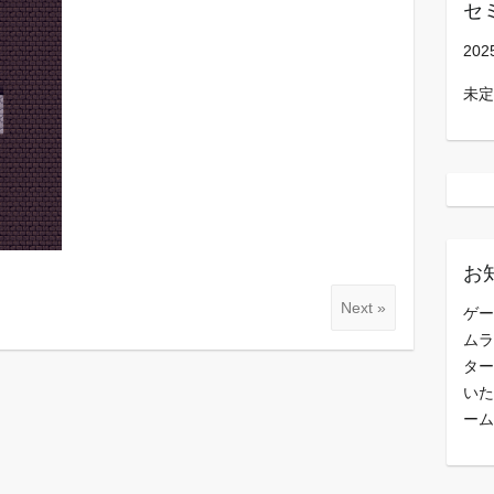
セ
202
未定
お
Next »
ゲー
ムラ
ター
いた
ーム