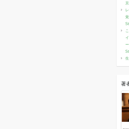
京
レ
覚
S
こ
イ
ー
S
生
著