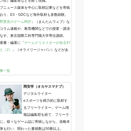
ン社）編集長などを経て現職。
ブニュース媒体を中心に取材記事などを寄稿
おり、E3・GDCなど海外取材も多数経験。
野憲史のゲーム時評
」（まんたんウェブ）な
コラム連載や、教育機関などでの授業・講演
なす。東京国際工科専門職大学専任講師。
著書・編著に「
ゲームクリエイターが知る97
と（2）
」（オライリージャパン）などがあ
事一覧
岡安学（オカヤスマナブ）
デジタルライター
eスポーツを精力的に取材す
るフリーライター。ゲーム情
報誌編集部を経て、フリーラ
に。様々なゲーム誌に寄稿しながら、攻略本
筆も行い、関わった書籍数は50冊以上。