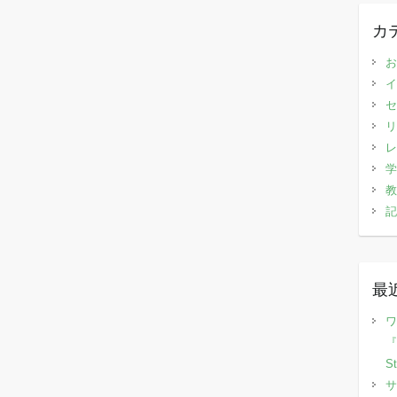
カ
お
イ
セ
リ
レ
学
教
記
最
ワ
『
S
サ