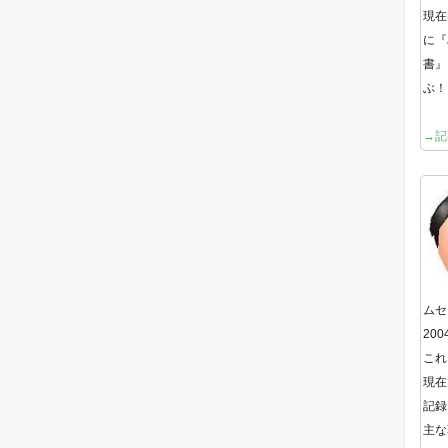
現在
に『
書』
ぶ！
→記
ムセ
20
これ
現在
記録
主な