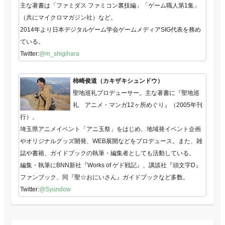
主な著書は「ファミダス ファミコン裏技編」「ゲーム職人第1集」
（共にマイクロマガジン社）など。
2014年より日本デジタルゲーム学会ゲームメディアSIG代表を務め
ている。
Twitter:
@m_shigihara
柿崎俊道（カキザキシュンドウ）
聖地巡礼プロデューサー。主な著書に『聖地巡
礼 アニメ・マンガ12ヶ所めぐり』（2005年刊
行）。
埼玉県アニメイベント「アニ玉祭」をはじめ、地域発イベント企画
やオリジナルグッズ開発、WEB展開などをプロデュース。また、雑
誌や書籍、ガイドブックの執筆・編集者としても活動している。
編集・執筆にBNN新社『Works of ゲド戦記』、講談社『頭文字D』
ファンブック、同『聖☆おにいさん』ガイドブックなど多数。
Twitter:
@Syundow