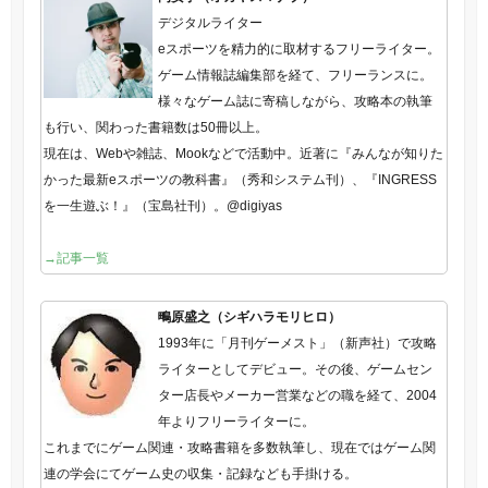
デジタルライター
eスポーツを精力的に取材するフリーライター。
ゲーム情報誌編集部を経て、フリーランスに。
様々なゲーム誌に寄稿しながら、攻略本の執筆
も行い、関わった書籍数は50冊以上。
現在は、Webや雑誌、Mookなどで活動中。近著に『みんなが知りた
かった最新eスポーツの教科書』（秀和システム刊）、『INGRESS
を一生遊ぶ！』（宝島社刊）。@digiyas
→記事一覧
鴫原盛之（シギハラモリヒロ）
1993年に「月刊ゲーメスト」（新声社）で攻略
ライターとしてデビュー。その後、ゲームセン
ター店長やメーカー営業などの職を経て、2004
年よりフリーライターに。
これまでにゲーム関連・攻略書籍を多数執筆し、現在ではゲーム関
連の学会にてゲーム史の収集・記録なども手掛ける。