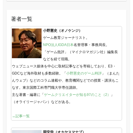
著者一覧
小野憲史（オノケンジ）
ゲーム教育ジャーナリスト。
NPO法人IGDA日本
名誉理事・事務局長。
「ゲーム批評」（マイクロマガジン社）編集長
などを経て現職。
ウェブニュース媒体を中心に取材記事などを寄稿しており、E3・
GDCなど海外取材も多数経験。「
小野憲史のゲーム時評
」（まんた
んウェブ）などのコラム連載や、教育機関などでの授業・講演もこ
なす。東京国際工科専門職大学専任講師。
主な著書・編著に「
ゲームクリエイターが知る97のこと（2）
」
（オライリージャパン）などがある。
→記事一覧
岡安学（オカヤスマナブ）