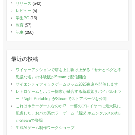
リリース
(542)
レビュー
(5)
学生PG
(16)
教育
(57)
記事
(250)
最近の投稿
ワイヤーアクションで塔を上に駆け上がる『セナとペグと不
思議な塔』の体験版がSteamで配信開始
サイエンティフィックゲームジャム2025東京を開催します
レトロゲームとホラー探索が融合する新感覚サバイバルホラ
ー『Night Portable』がSteamでストアページを公開
これはホラーゲームなのか!? 一部のプレイヤーに最大限に
配慮した、おバカ系ホラーゲーム『新説 ホムンクルスの肉』
がSteamで登場
生成AIゲーム制作ワークショップ