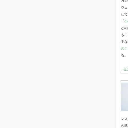
ガジ
ウェ
して
「
小
どの
もこ
主な
のこ
る。
→記
ンス
の執