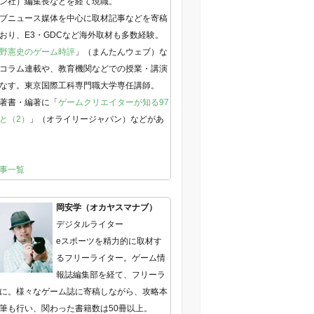
ン社）編集長などを経て現職。
ブニュース媒体を中心に取材記事などを寄稿
おり、E3・GDCなど海外取材も多数経験。
野憲史のゲーム時評
」（まんたんウェブ）な
コラム連載や、教育機関などでの授業・講演
なす。東京国際工科専門職大学専任講師。
著書・編著に「
ゲームクリエイターが知る97
と（2）
」（オライリージャパン）などがあ
事一覧
岡安学（オカヤスマナブ）
デジタルライター
eスポーツを精力的に取材す
るフリーライター。ゲーム情
報誌編集部を経て、フリーラ
に。様々なゲーム誌に寄稿しながら、攻略本
筆も行い、関わった書籍数は50冊以上。