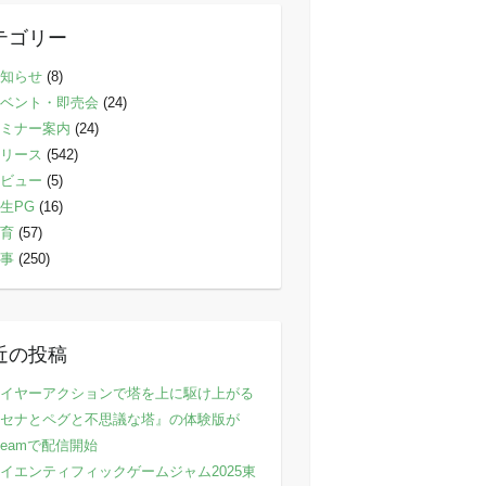
テゴリー
知らせ
(8)
ベント・即売会
(24)
ミナー案内
(24)
リース
(542)
ビュー
(5)
生PG
(16)
育
(57)
事
(250)
近の投稿
イヤーアクションで塔を上に駆け上がる
セナとペグと不思議な塔』の体験版が
teamで配信開始
イエンティフィックゲームジャム2025東