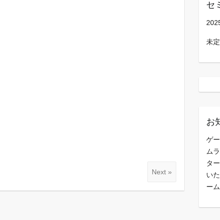
セ
202
未定
お
ゲー
ムラ
ター
Next »
いた
ーム