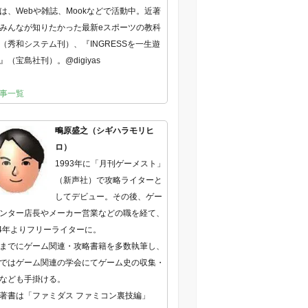
は、Webや雑誌、Mookなどで活動中。近著
みんなが知りたかった最新eスポーツの教科
（秀和システム刊）、『INGRESSを一生遊
』（宝島社刊）。@digiyas
事一覧
鴫原盛之（シギハラモリヒ
ロ）
1993年に「月刊ゲーメスト」
（新声社）で攻略ライターと
してデビュー。その後、ゲー
ンター店長やメーカー営業などの職を経て、
04年よりフリーライターに。
までにゲーム関連・攻略書籍を多数執筆し、
ではゲーム関連の学会にてゲーム史の収集・
なども手掛ける。
著書は「ファミダス ファミコン裏技編」