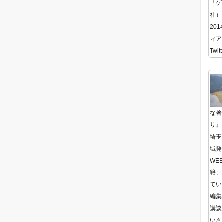
「ゲ
社）
20
ィア
Twitt
な著
り』
埼玉
域発
WE
籍、
てい
編集
講談
いさ