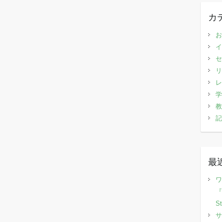
カ
お
イ
セ
リ
レ
学
教
記
最
ワ
『
S
サ