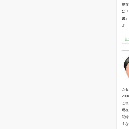
現在
に『
書』
ぶ！
→記
ムセ
20
これ
現在
記録
主な