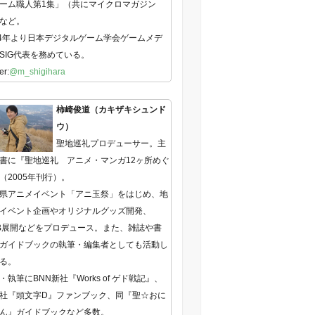
ーム職人第1集」（共にマイクロマガジン
など。
14年より日本デジタルゲーム学会ゲームメデ
SIG代表を務めている。
er:
@m_shigihara
柿崎俊道（カキザキシュンド
ウ）
聖地巡礼プロデューサー。主
書に『聖地巡礼 アニメ・マンガ12ヶ所めぐ
（2005年刊行）。
県アニメイベント「アニ玉祭」をはじめ、地
イベント企画やオリジナルグッズ開発、
B展開などをプロデュース。また、雑誌や書
ガイドブックの執筆・編集者としても活動し
る。
・執筆にBNN新社『Works of ゲド戦記』、
社『頭文字D』ファンブック、同『聖☆おに
ん』ガイドブックなど多数。