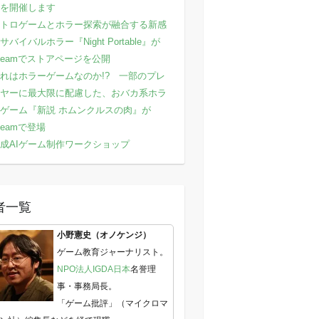
を開催します
トロゲームとホラー探索が融合する新感
サバイバルホラー『Night Portable』が
teamでストアページを公開
れはホラーゲームなのか!? 一部のプレ
ヤーに最大限に配慮した、おバカ系ホラ
ゲーム『新説 ホムンクルスの肉』が
teamで登場
成AIゲーム制作ワークショップ
者一覧
小野憲史（オノケンジ）
ゲーム教育ジャーナリスト。
NPO法人IGDA日本
名誉理
事・事務局長。
「ゲーム批評」（マイクロマ