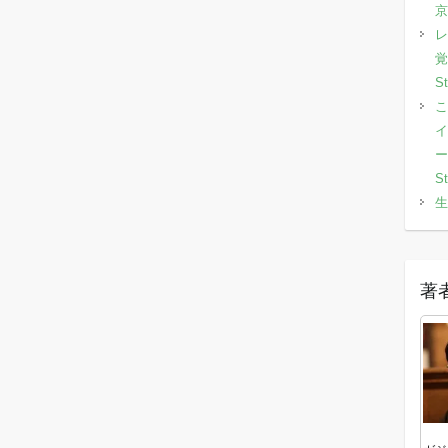
京
レ
覚
S
こ
イ
ー
S
生
著